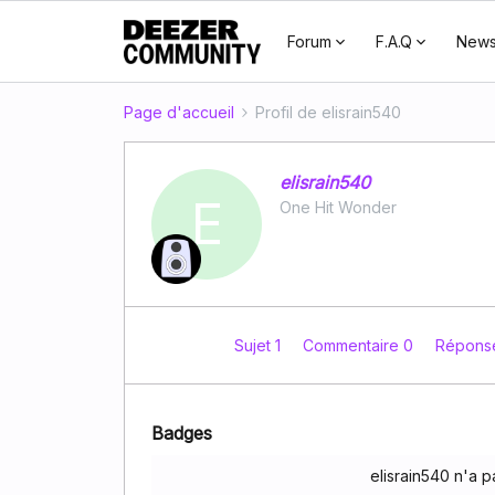
Forum
F.A.Q
New
Page d'accueil
Profil de elisrain540
elisrain540
E
One Hit Wonder
Sujet 1
Commentaire 0
Répons
Badges
elisrain540 n'a 