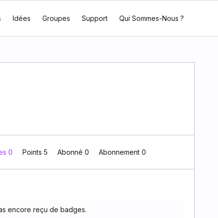
s
Idées
Groupes
Support
Qui Sommes-Nous ?
es 0
Points 5
Abonné
0
Abonnement
0
pas encore reçu de badges.