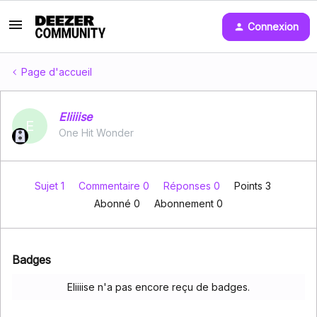
Connexion
Page d'accueil
Eliiiise
E
One Hit Wonder
Sujet 1
Commentaire 0
Réponses 0
Points 3
Abonné
0
Abonnement
0
Badges
Eliiiise n'a pas encore reçu de badges.