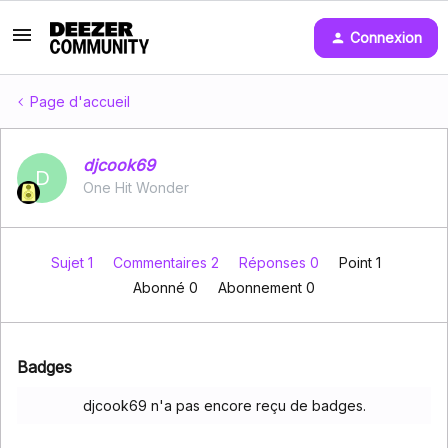
Connexion
Page d'accueil
djcook69
D
One Hit Wonder
Sujet 1
Commentaires 2
Réponses 0
Point 1
Abonné
0
Abonnement
0
Badges
djcook69 n'a pas encore reçu de badges.