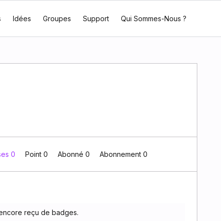
s
Idées
Groupes
Support
Qui Sommes-Nous ?
ses 0
Point 0
Abonné
0
Abonnement
0
encore reçu de badges.