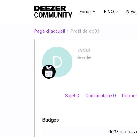
Forum
F.A.Q
New
Page d'accueil
Profil de dd33
dd33
D
Roadie
Sujet 0
Commentaire 0
Répon
Badges
dd33 n'a pas 