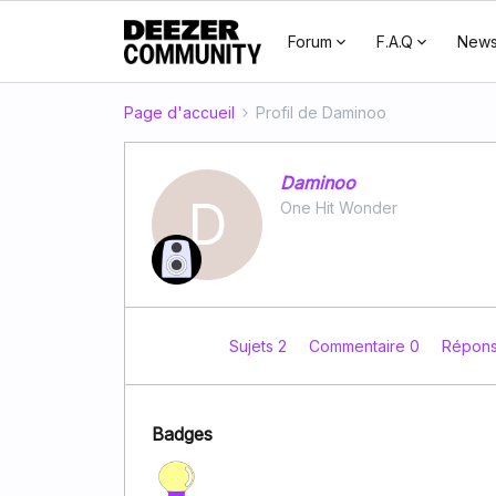
Forum
F.A.Q
New
Page d'accueil
Profil de Daminoo
Daminoo
D
One Hit Wonder
Sujets 2
Commentaire 0
Répon
Badges