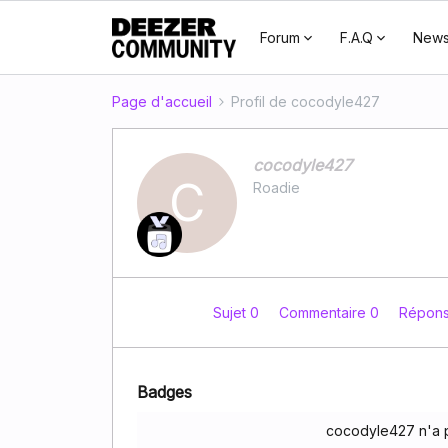
Forum
F.A.Q
New
Page d'accueil
Profil de cocodyle427
cocodyle427
C
Roadie
Sujet 0
Commentaire 0
Répon
Badges
cocodyle427 n'a 