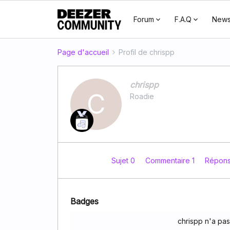
Forum
F.A.Q
New
Page d'accueil
Profil de chrispp
chrispp
C
Roadie
Sujet 0
Commentaire 1
Répon
Badges
chrispp n'a pa