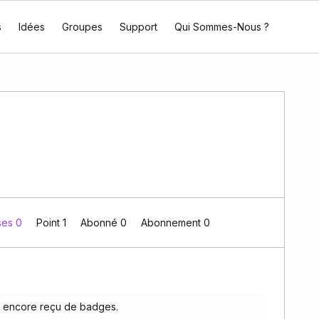
s
Idées
Groupes
Support
Qui Sommes-Nous ?
ses 0
Point 1
Abonné
0
Abonnement
0
s encore reçu de badges.