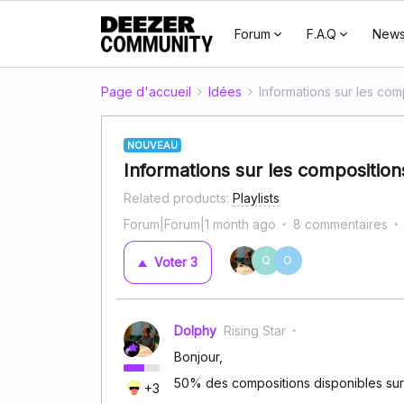
Forum
F.A.Q
New
Page d'accueil
Idées
Informations sur les com
NOUVEAU
Informations sur les composition
Related products
:
Playlists
Forum|Forum|1 month ago
8 commentaires
Q
O
Voter
3
Dolphy
Rising Star
Bonjour,
50% des compositions disponibles sur 
+3