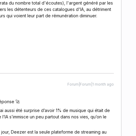
ata du nombre total d'écoutes), l'argent généré par les
rs les détenteurs de ces catalogues d'IA, au détriment
rs qui voient leur part de rémunération diminuer.
Forum|Forum|1 month ago
réponse 🚀
 j’ai aussi été surprise d’avoir 1% de musique qui était de
ue l’IA s’immisce un peu partout dans nos vies, qu’on le
ce jour, Deezer est la seule plateforme de streaming au