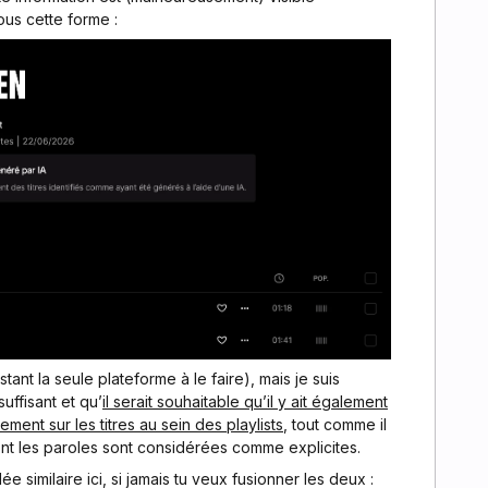
sous cette forme :
tant la seule plateforme à le faire), mais je suis
uffisant et qu’
il serait souhaitable qu’il y ait également
ement sur les titres au sein des playlists
, tout comme il
ont les paroles sont considérées comme explicites.
dée similaire ici, si jamais tu veux fusionner les deux :