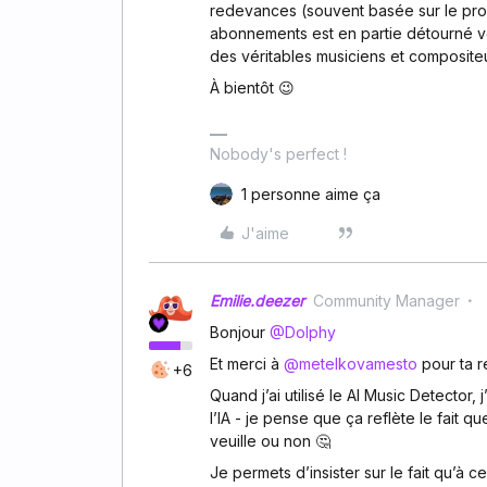
redevances (souvent basée sur le pror
abonnements est en partie détourné ve
des véritables musiciens et compositeu
À bientôt 😉
Nobody's perfect !
1 personne aime ça
J'aime
Emilie.deezer
Community Manager
Bonjour ​
@Dolphy
Et merci à ​
@metelkovamesto
pour ta 
+6
Quand j’ai utilisé le AI Music Detector,
l’IA - je pense que ça reflète le fait q
veuille ou non 🤔
Je permets d’insister sur le fait qu’à 