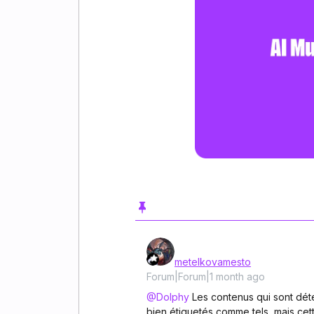
metelkovamesto
Forum|Forum|1 month ago
@Dolphy
Les contenus qui sont dét
bien étiquetés comme tels, mais cet