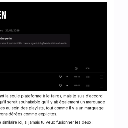
nt la seule plateforme à le faire), mais je suis d’accord
qu’
il serait souhaitable qu’il y ait également un marquage
tres au sein des playlists
, tout comme il y a un marquage
t considérées comme explicites.
e similaire ici, si jamais tu veux fusionner les deux :