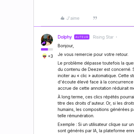
J'aime
Dolphy
Rising Star
AUTEUR
Bonjour,
Je vous remercie pour votre retour.
+3
Le problème dépasse toutefois la ques
du contenu de Deezer est concerné. Si 
inciter au « clic » automatique. Cette s
d'écoute élevé face à la concurrence e
accrue de cette annotation réduirait 
À long terme, ces clics répétés pourra
titre des droits d'auteur. Or, si les dro
humains, les compositions générées par
telle rémunération.
Exemple : Si un utilisateur clique sur 
sont générés par IA, la plateforme enre