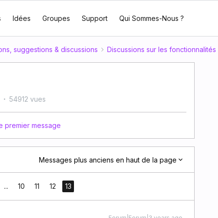
s
Idées
Groupes
Support
Qui Sommes-Nous ?
ons, suggestions & discussions
Discussions sur les fonctionnalités
54912 vues
 le premier message
Messages plus anciens en haut de la page
...
10
11
12
13
Forum|Forum|3 years ago