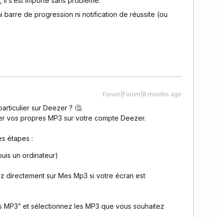
il s’est importé sans problème.
 ni barre de progression ni notification de réussite (ou
Forum|Forum|8 months ago
rticulier sur Deezer ? 🤔
er vos propres MP3 sur votre compte Deezer.
es étapes :
puis un ordinateur)
uez directement sur Mes Mp3 si votre écran est
s MP3” et sélectionnez les MP3 que vous souhaitez