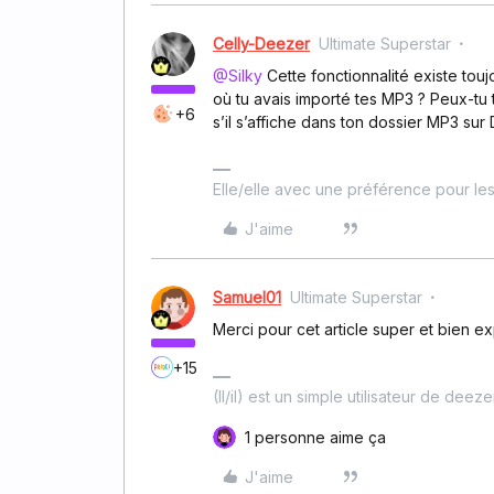
Celly-Deezer
Ultimate Superstar
@Silky
Cette fonctionnalité existe tou
où tu avais importé tes MP3 ? Peux-tu
+6
s’il s’affiche dans ton dossier MP3 su
Elle/elle avec une préférence pour les 
J'aime
Samuel01
Ultimate Superstar
Merci pour cet article super et bien e
+15
(Il/il) est un simple utilisateur de deez
1 personne aime ça
J'aime