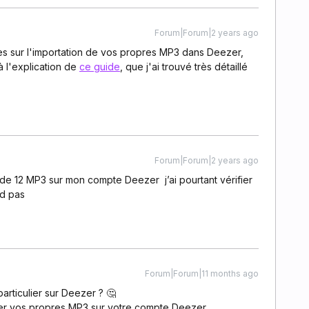
Forum|Forum|2 years ago
tes sur l'importation de vos propres MP3 dans Deezer,
 l'explication de
ce guide
, que j'ai trouvé très détaillé
Forum|Forum|2 years ago
s de 12 MP3 sur mon compte Deezer j’ai pourtant vérifier
nd pas
Forum|Forum|11 months ago
rticulier sur Deezer ? 🤔
er vos propres MP3 sur votre compte Deezer.