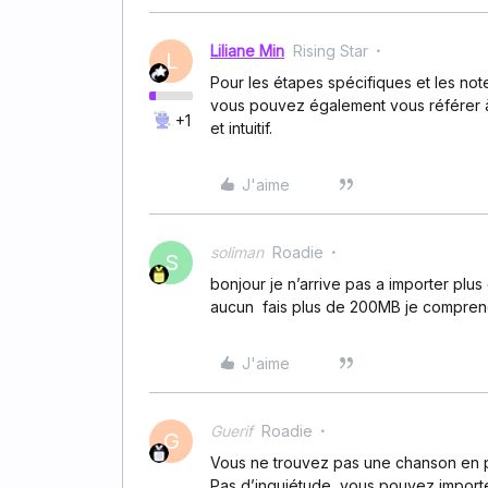
Liliane Min
Rising Star
L
Pour les étapes spécifiques et les no
vous pouvez également vous référer à
+1
et intuitif.
J'aime
soliman
Roadie
S
bonjour je n’arrive pas a importer plu
aucun fais plus de 200MB je compre
J'aime
Guerif
Roadie
G
Vous ne trouvez pas une chanson en pa
Pas d’inquiétude, vous pouvez import