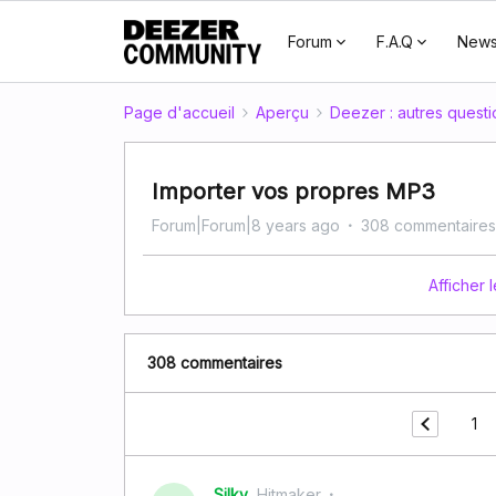
Forum
F.A.Q
New
Page d'accueil
Aperçu
Deezer : autres questi
Importer vos propres MP3
Forum|Forum|8 years ago
308 commentaires
Afficher
308 commentaires
1
Silky
Hitmaker