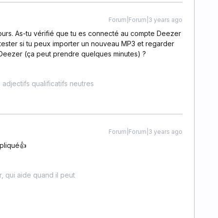
Forum|Forum|3 years ago
jours. As-tu vérifié que tu es connecté au compte Deezer
 tester si tu peux importer un nouveau MP3 et regarder
r Deezer (ça peut prendre quelques minutes) ?
adjectifs qualificatifs neutres
Forum|Forum|3 years ago
xpliqué👍
er, qui aide quand il peut