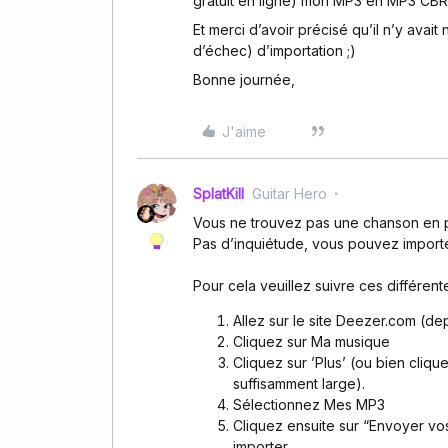
gratuit en ligne) mon MP3 en MP3 CBR, 
Et merci d’avoir précisé qu’il n’y avait
d’échec) d’importation ;)
Bonne journée,
J'aime
SplatKill
Guitar Hero
Vous ne trouvez pas une chanson en pa
Pas d’inquiétude, vous pouvez import
Pour cela veuillez suivre ces différent
Allez sur le site Deezer.com (de
Cliquez sur Ma musique
Cliquez sur ’Plus’ (ou bien cliq
suffisamment large).
Sélectionnez Mes MP3
Cliquez ensuite sur “Envoyer vo
importer.