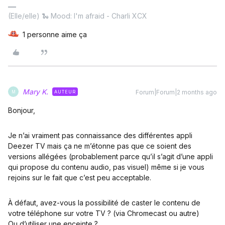
(Elle/elle) 🐍 Mood: I'm afraid - Charli XCX
1 personne aime ça
Mary K.
Forum|Forum|2 months ago
AUTEUR
M
Bonjour,
Je n’ai vraiment pas connaissance des différentes appli
Deezer TV mais ça ne m’étonne pas que ce soient des
versions allégées (probablement parce qu’il s’agit d’une appli
qui propose du contenu audio, pas visuel) même si je vous
rejoins sur le fait que c’est peu acceptable.
À défaut, avez-vous la possibilité de caster le contenu de
votre téléphone sur votre TV ? (via Chromecast ou autre)
Ou d’utiliser une enceinte ?