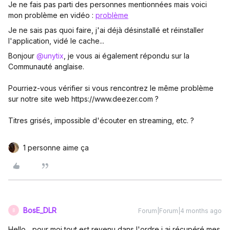
Je ne fais pas parti des personnes mentionnées mais voici
mon problème en vidéo :
problème
Je ne sais pas quoi faire, j'ai déjà désinstallé et réinstaller
l'application, vidé le cache...
Bonjour ​
@unytix
, je vous ai également répondu sur la
Communauté anglaise.
Pourriez-vous vérifier si vous rencontrez le même problème
sur notre site web https://www.deezer.com ?
Titres grisés, impossible d'écouter en streaming, etc. ?
1 personne aime ça
BosE_DLR
Forum|Forum|4 months ago
B
Hello... pour moi tout est revenu dans l'ordre j ai récupéré mes