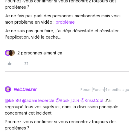
Pourriez-vous confirmer si vous rencontrez toujours des
problèmes ?
Je ne fais pas parti des personnes mentionnées mais voici
mon problème en vidéo :
problème
Je ne sais pas quoi faire, j'ai déjà désinstallé et réinstaller
l'application, vidé le cache...
2 personnes aiment ça
Neil.Deezer
Forum|Forum|4 months ago
@kiki86
​
@adam lecercle
​
@BosE_DLR
​
@KrissCool
J'ai
regroupé tous vos sujets ici, dans la discussion principale
concernant cet incident.
Pourriez-vous confirmer si vous rencontrez toujours des
problèmes ?