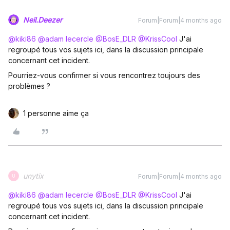
Neil.Deezer
Forum|Forum|4 months ago
@kiki86
​
@adam lecercle
​
@BosE_DLR
​
@KrissCool
J'ai
regroupé tous vos sujets ici, dans la discussion principale
concernant cet incident.
Pourriez-vous confirmer si vous rencontrez toujours des
problèmes ?
1 personne aime ça
unytix
Forum|Forum|4 months ago
U
@kiki86
​
@adam lecercle
​
@BosE_DLR
​
@KrissCool
J'ai
regroupé tous vos sujets ici, dans la discussion principale
concernant cet incident.