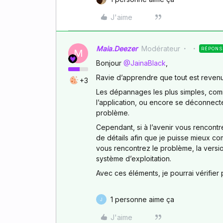
J'aime
Maia.Deezer
Modérateur
RÉPONS
M
Bonjour ​
@JainaBlack
,
Ravie d’apprendre que tout est revenu
+3
Les dépannages les plus simples, comme
l’application, ou encore se déconnect
problème.
Cependant, si à l’avenir vous rencon
de détails afin que je puisse mieux co
vous rencontrez le problème, la versio
système d’exploitation.
Avec ces éléments, je pourrai vérifier p
1 personne aime ça
J
J'aime