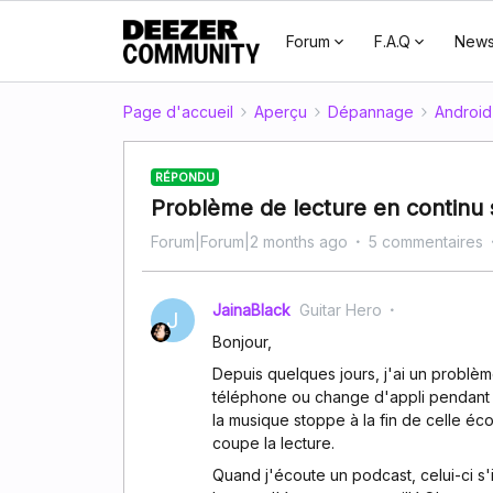
Forum
F.A.Q
New
Page d'accueil
Aperçu
Dépannage
Android
RÉPONDU
Problème de lecture en continu
Forum|Forum|2 months ago
5 commentaires
JainaBlack
Guitar Hero
J
Bonjour,
Depuis quelques jours, j'ai un problèm
téléphone ou change d'appli pendant la
la musique stoppe à la fin de celle éco
coupe la lecture.
Quand j'écoute un podcast, celui-ci s'i