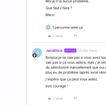
Moi je n'ai aucun problème.
Que faut il faire ?
Merci
1 personne aime ça
J
J'aime
JainaBlack
Guitar Hero
AUTEUR
J
Bonjour,je ne sais pas si vous avez to
sais pas si ça vous aidera, mais j'ai r
du sélectionné manuellement que oui je
plus eu de problème (après avoir réinst
j'espère que ça peut vous aidez.
bon courage !
J'aime