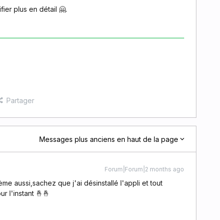
ier plus en détail 🤗.
Partager
Messages plus anciens en haut de la page
Forum|Forum|2 months ago
e aussi,sachez que j'ai désinstallé l'appli et tout
r l'instant 🤞🤞