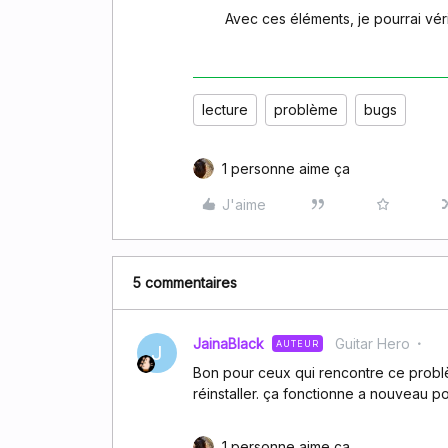
Avec ces éléments, je pourrai vérif
lecture
problème
bugs
1 personne aime ça
J'aime
5 commentaires
JainaBlack
Guitar Hero
AUTEUR
J
Bon pour ceux qui rencontre ce problèm
réinstaller. ça fonctionne a nouveau pou
1 personne aime ça