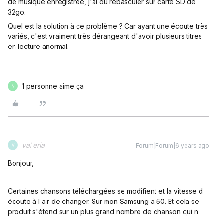
de musique enregistrée, j'ai dû rebasculer sur carte SD de
32go.
Quel est la solution à ce problème ? Car ayant une écoute très
variés, c'est vraiment très dérangeant d'avoir plusieurs titres
en lecture anormal.
1 personne aime ça
N
val eria
Forum|Forum|6 years ago
V
Bonjour,
Certaines chansons téléchargées se modifient et la vitesse d
écoute à l air de changer. Sur mon Samsung a 50. Et cela se
produit s'étend sur un plus grand nombre de chanson qui n