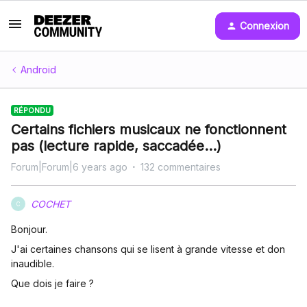
Connexion
Android
RÉPONDU
Certains fichiers musicaux ne fonctionnent
pas (lecture rapide, saccadée...)
Forum|Forum|6 years ago
132 commentaires
COCHET
C
Bonjour.
J'ai certaines chansons qui se lisent à grande vitesse et don
inaudible.
Que dois je faire ?