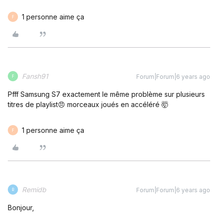
1 personne aime ça
F
Fansh91
Forum|Forum|6 years ago
F
Pfff Samsung S7 exactement le même problème sur plusieurs
titres de playlist😠 morceaux joués en accéléré 🤯
1 personne aime ça
F
Remidb
Forum|Forum|6 years ago
R
Bonjour,