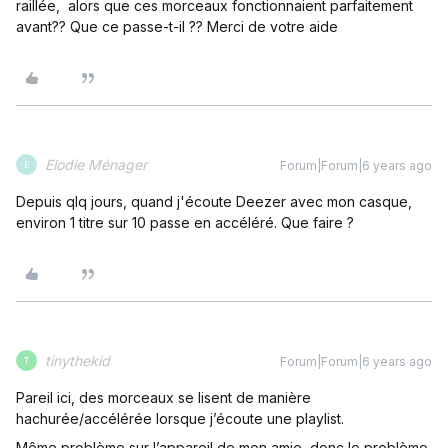
raillée, alors que ces morceaux fonctionnaient parfaitement
avant?? Que ce passe-t-il ?? Merci de votre aide
Elodie Ménager
Forum|Forum|6 years ago
E
Depuis qlq jours, quand j'écoute Deezer avec mon casque,
environ 1 titre sur 10 passe en accéléré. Que faire ?
tinythekid
Forum|Forum|6 years ago
T
Pareil ici, des morceaux se lisent de manière
hachurée/accélérée lorsque j’écoute une playlist.
Même problème sur l’appareil de mon amie, donc le problème