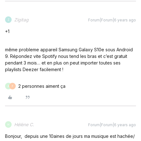
Zigitag
Forum|Forum|6 years ago
Z
+1
même probleme appareil Samsung Galaxy S10e sous Android
9. Répondez vite Spotify nous tend les bras et c’est gratuit
pendant 3 mois… et en plus on peut importer toutes ses
playlists Deezer facilement !
2 personnes aiment ça
A
F
Hélène C.
Forum|Forum|6 years ago
H
Bonjour, depuis une 10aines de jours ma musique est hachée/