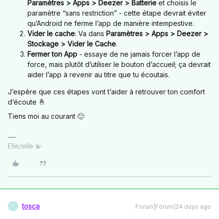
Paramètres > Apps > Deezer > Batterie
et choisis le
paramètre “sans restriction” - cette étape devrait éviter
qu’Android ne ferme l’app de manière intempestive.
Vider le cache
: Va dans
Paramètres > Apps > Deezer >
Stockage > Vider le Cache
.
Fermer ton App
- essaye de ne jamais forcer l’app de
force, mais plutôt d’utiliser le bouton d’accueil; ça devrait
aider l’app à revenir au titre que tu écoutais.
J’espère que ces étapes vont t’aider à retrouver ton comfort
d’écoute 🤞
Tiens moi au courant 🙂
Elle/elle 💫
tosca
Forum|Forum|24 days ago
T