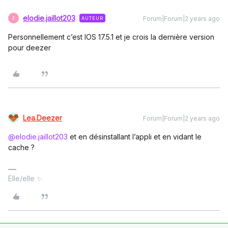
elodie.jaillot203
Forum|Forum|2 years ago
AUTEUR
E
Personnellement c’est IOS 17.5.1 et je crois la dernière version
pour deezer
Lea.Deezer
Forum|Forum|2 years ago
@elodie.jaillot203
et en désinstallant l’appli et en vidant le
cache ?
Elle/elle ✨