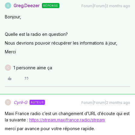
Greg.Deezer
Forum|Forum|2 months ago
RÉPONSE
G
Bonjour,
Quelle est la radio en question?
Nous devrions pouvoir récupérer les informations à jour,
Merci
1 personne aime ça
C
Cyril-G
Forum|Forum|2 months ago
AUTEUR
C
Maxi France radio c’est un changement d’URL d’écoute qui est
la suivante :
https://stream.maxifrance.radio/stream
merci par avance pour votre réponse rapide.