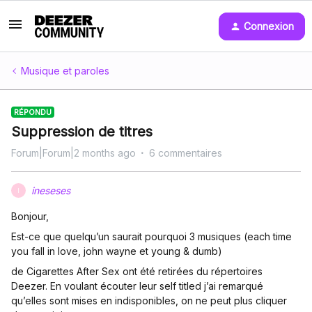
Connexion
Musique et paroles
RÉPONDU
Suppression de titres
Forum|Forum|2 months ago
6 commentaires
ineseses
I
Bonjour,
Est-ce que quelqu’un saurait pourquoi 3 musiques (each time
you fall in love, john wayne et young & dumb)
de Cigarettes After Sex ont été retirées du répertoires
Deezer. En voulant écouter leur self titled j’ai remarqué
qu’elles sont mises en indisponibles, on ne peut plus cliquer