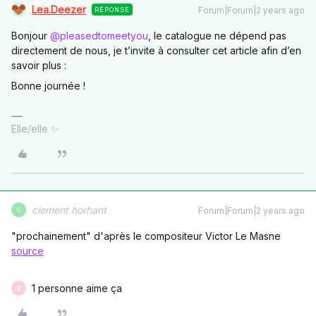
Lea.Deezer
Forum|Forum|2 years ago
RÉPONSE
Bonjour
@pleasedtomeetyou
, le catalogue ne dépend pas
directement de nous, je t’invite à consulter cet article afin d’en
savoir plus :
Bonne journée !
Elle/elle ✨
clement horhant
Forum|Forum|2 years ago
C
"prochainement" d'après le compositeur Victor Le Masne
source
1 personne aime ça
B