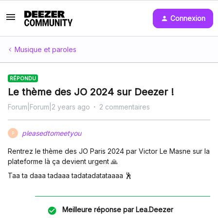
Connexion
Musique et paroles
RÉPONDU
Le thème des JO 2024 sur Deezer !
Forum|Forum|2 years ago
2 commentaires
pleasedtomeetyou
P
Rentrez le thème des JO Paris 2024 par Victor Le Masne sur la
plateforme là ça devient urgent 🙏
Taa ta daaa tadaaa tadatadatataaaa 🕺
Meilleure réponse par
Lea.Deezer