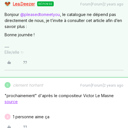
Lea.Deezer
Forum|Forum|2 years ago
RÉPONSE
Bonjour
@pleasedtomeetyou
, le catalogue ne dépend pas
directement de nous, je t’invite à consulter cet article afin d’en
savoir plus :
Bonne journée !
Elle/elle ✨
clement horhant
Forum|Forum|2 years ago
C
"prochainement" d'après le compositeur Victor Le Masne
source
1 personne aime ça
B