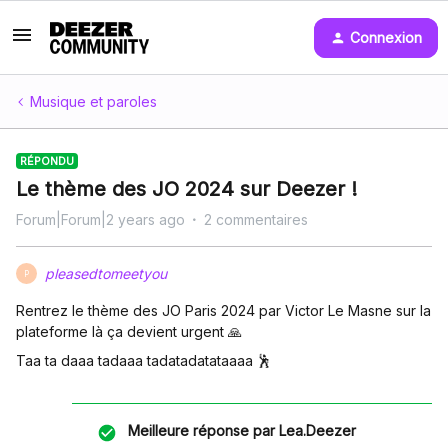
Connexion
Musique et paroles
RÉPONDU
Le thème des JO 2024 sur Deezer !
Forum|Forum|2 years ago
2 commentaires
pleasedtomeetyou
P
Rentrez le thème des JO Paris 2024 par Victor Le Masne sur la
plateforme là ça devient urgent 🙏
Taa ta daaa tadaaa tadatadatataaaa 🕺
Meilleure réponse par
Lea.Deezer