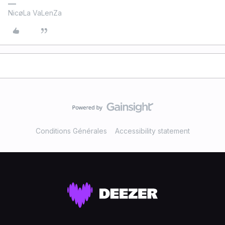
NicøLa VaLenZa
Conditions Générales
Accessibility statement