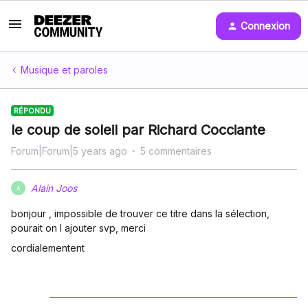
Connexion
Musique et paroles
RÉPONDU
le coup de soleil par Richard Cocciante
Forum|Forum|5 years ago
5 commentaires
Alain Joos
A
bonjour , impossible de trouver ce titre dans la sélection,
pourait on l ajouter svp, merci
cordialementent