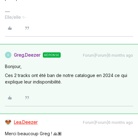
Elle/elle ✨
Greg.Deezer
Forum|Forum|6 months ago
RÉPONSE
G
Bonjour,
Ces 2 tracks ont été ban de notre catalogue en 2024 ce qui
explique leur indisponibilité.
Lea.Deezer
Forum|Forum|6 months ago
Merci beaucoup Greg ! 🙏🏽