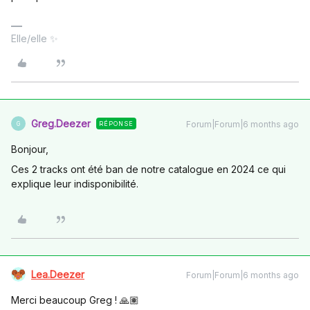
Elle/elle ✨
Greg.Deezer
Forum|Forum|6 months ago
RÉPONSE
G
Bonjour,
Ces 2 tracks ont été ban de notre catalogue en 2024 ce qui
explique leur indisponibilité.
Lea.Deezer
Forum|Forum|6 months ago
Merci beaucoup Greg ! 🙏🏽