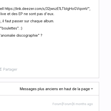
swell https://link.deezer.com/s/32jwszE1LTbIgHoGVqxmV",
m live et des EP ne sont pas d'eux.
, il faut passer sur chaque album.
boulettes". :)
n "anomalie discographie" ?
Partager
Messages plus anciens en haut de la page
Forum|Forum|6 months ago