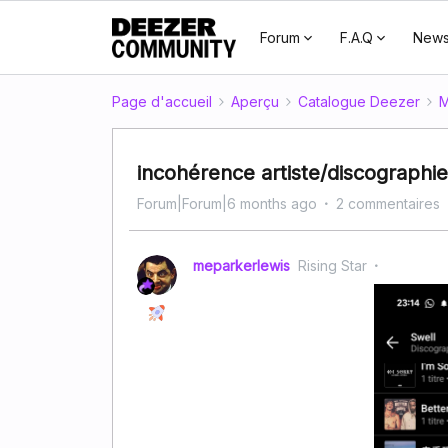
Forum
F.A.Q
New
Page d'accueil
Aperçu
Catalogue Deezer
M
incohérence artiste/discographie
Forum|Forum|6 months ago
2 commentaires
meparkerlewis
Rising Star