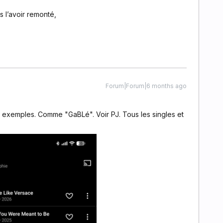
s l’avoir remonté,
Forum|Forum|6 months ago
res exemples. Comme "GaBLé". Voir PJ. Tous les singles et