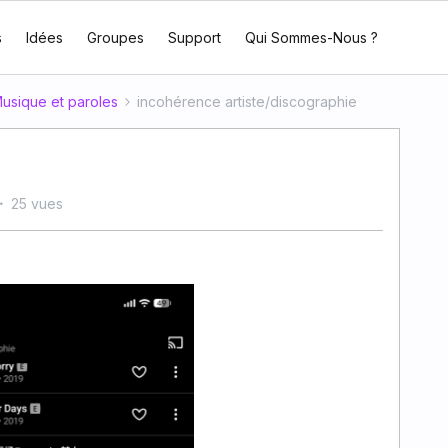
s
Idées
Groupes
Support
Qui Sommes-Nous ?
usique et paroles
incohérence artiste/discographie
25 vues