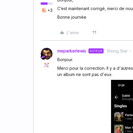
C’est maintenant corrigé, merci de nou
+3
Bonne journée
J'aime
meparkerlewis
Rising Star
AUTEUR
Bonjour.
Merci pour la correction. Il y a d'aut
un album ne sont pas d'eux.