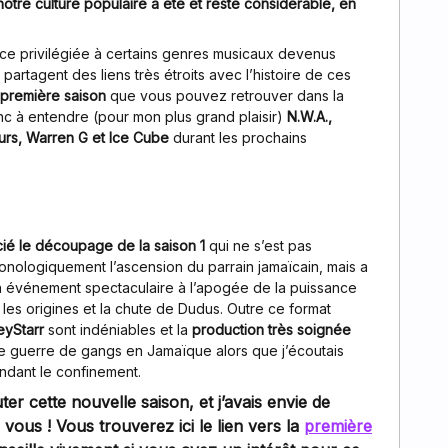
notre culture populaire a été et reste considérable, en
ce privilégiée à certains genres musicaux devenus
partagent des liens très étroits avec l’histoire de ces
 première saison
que vous pouvez retrouver dans la
nc à entendre (pour mon plus grand plaisir)
N.W.A.,
rs, Warren G et Ice Cube
durant les prochains
ié le découpage de la saison 1
qui ne s’est pas
nologiquement l’ascension du parrain jamaïcain, mais a
n événement spectaculaire à l’apogée de la puissance
les origines et la chute de Dudus. Outre ce format
oeyStarr
sont indéniables et la
production très soignée
ne guerre de gangs en Jamaïque alors que j’écoutais
endant le confinement.
ter cette nouvelle saison, et j’avais envie de
ous ! Vous trouverez ici le lien vers la
première