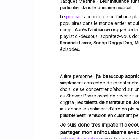
Jacques Mesrine ?
Leur influence sur 
particulier dans le domaine musical.
Le
podcast
accorde de ce fait une pla
populaires dans le monde entier et qui 
gangs.
Après l’ambiance reggae de la
playlist ci-dessous, apprêtez-vous do
Kendrick Lamar, Snoop Doggy Dog, Mu
épisodes.
A titre personnel,
j’ai beaucoup appréc
simplement contentée de raconter chro
choisi de se concentrer d’abord sur u
du Shower Posse avant de revenir sur 
original, les
talents de narrateur de J
m’a donné le sentiment d’être en plei
paisiblement l’émission en cuisinant p
Je suis donc très impatient d’écou
partager mon enthousiasme avec v