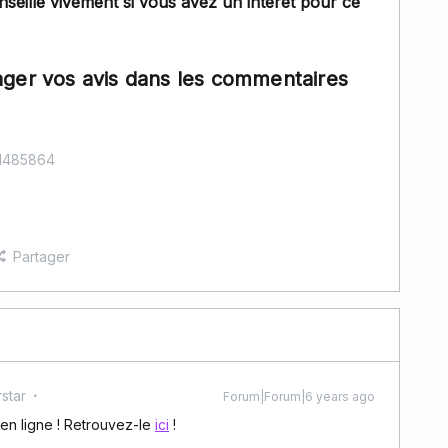
seille vivement si vous avez un intérêt pour ce
ager vos avis dans les commentaires
21485864
Partager
star
Forum|Forum|6 years ago
 en ligne ! Retrouvez-le
ici
!