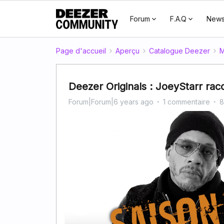
Forum
F.A.Q
New
Page d'accueil
Aperçu
Catalogue Deezer
M
Deezer Originals : JoeyStarr rac
Forum|Forum|6 years ago
1 commentaire
8