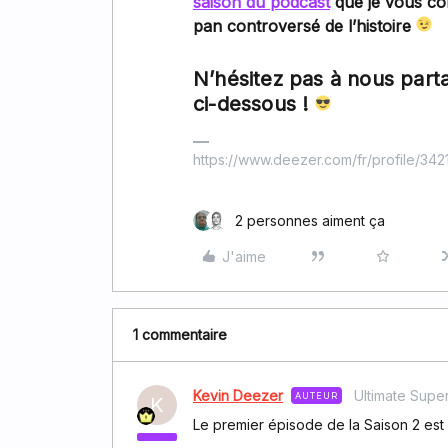
saison du podcast
que je vous con
pan controversé de l’histoire
N’hésitez pas à nous part
ci-dessous !
https://www.deezer.com/fr/profile/34
2 personnes aiment ça
J'aime
1 commentaire
Kevin Deezer
Ultimate Super
AUTEUR
K
Le premier épisode de la Saison 2 est