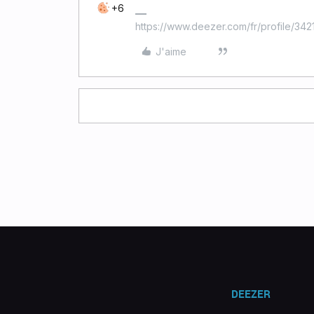
+6
https://www.deezer.com/fr/profile/34
J'aime
DEEZER