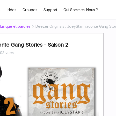
s
Idées
Groupes
Support
Qui Sommes-Nous ?
usique et paroles
Deezer Originals : JoeyStarr raconte Gang Stor
onte Gang Stories - Saison 2
03 vues