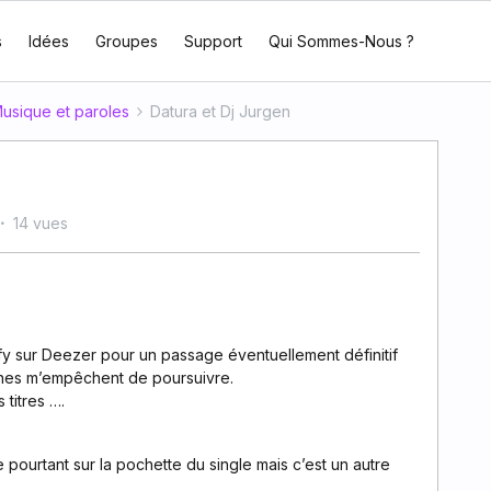
s
Idées
Groupes
Support
Qui Sommes-Nous ?
usique et paroles
Datura et Dj Jurgen
14 vues
tify sur Deezer pour un passage éventuellement définitif
ches m’empêchent de poursuivre.
 titres ….
 pourtant sur la pochette du single mais c’est un autre