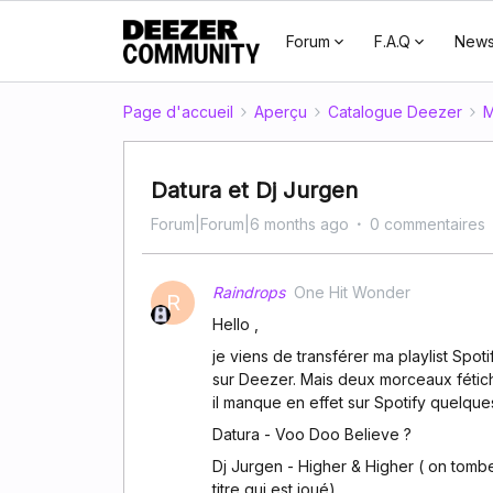
Forum
F.A.Q
New
Page d'accueil
Aperçu
Catalogue Deezer
M
Datura et Dj Jurgen
Forum|Forum|6 months ago
0 commentaires
Raindrops
One Hit Wonder
R
Hello ,
je viens de transférer ma playlist Spo
sur Deezer. Mais deux morceaux féti
il manque en effet sur Spotify quelques
Datura - Voo Doo Believe ?
Dj Jurgen - Higher & Higher ( on tombe
titre qui est joué)