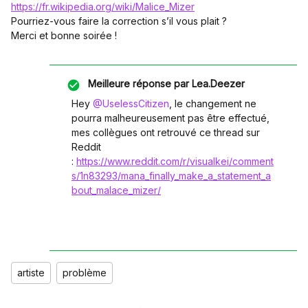
https://fr.wikipedia.org/wiki/Malice_Mizer
Pourriez-vous faire la correction s’il vous plait ?
Merci et bonne soirée !
Meilleure réponse par
Lea.Deezer
Hey ​
@UselessCitizen
, le changement ne
pourra malheureusement pas être effectué,
mes collègues ont retrouvé ce thread sur
Reddit
:
https://www.reddit.com/r/visualkei/comment
s/1n83293/mana_finally_make_a_statement_a
bout_malace_mizer/
artiste
problème