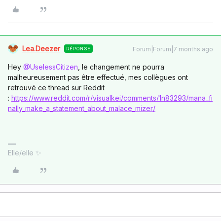
Lea.Deezer
Forum|Forum|7 months ago
RÉPONSE
Hey ​
@UselessCitizen
, le changement ne pourra
malheureusement pas être effectué, mes collègues ont
retrouvé ce thread sur Reddit
:
https://www.reddit.com/r/visualkei/comments/1n83293/mana_fi
nally_make_a_statement_about_malace_mizer/
Elle/elle ✨