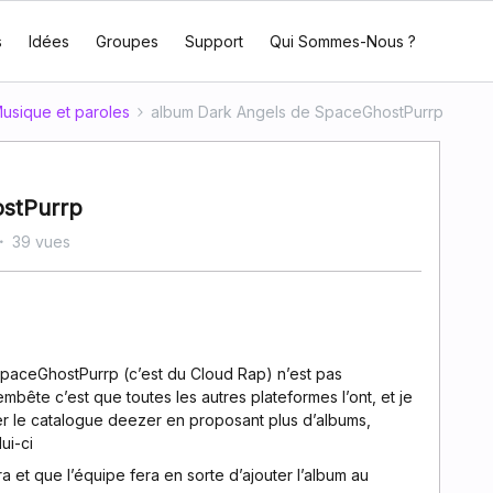
s
Idées
Groupes
Support
Qui Sommes-Nous ?
usique et paroles
album Dark Angels de SpaceGhostPurrp
stPurrp
39 vues
SpaceGhostPurrp (c’est du Cloud Rap) n’est pas
embête c’est que toutes les autres plateformes l’ont, et je
r le catalogue deezer en proposant plus d’albums,
ui-ci
 et que l’équipe fera en sorte d’ajouter l’album au