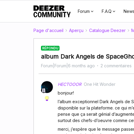
Forum
F.A.Q
New
Page d'accueil
Aperçu
Catalogue Deezer
M
RÉPONDU
album Dark Angels de SpaceGho
Forum|Forum|6 months ago
2 commentaires
HECTOOOR
One Hit Wonder
bonjour!
l’album exceptionnel Dark Angels de 
disponible sur la plateforme. ce qui m’
pense que ça serait génial d’augmente
surtout des chefs-d’oeuvre comme cel
merci, j’espère que le message passera