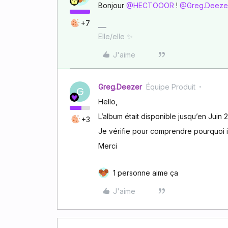
Bonjour ​
@HECTOOOR
! ​
@Greg.Deeze
+7
Elle/elle ✨
J'aime
Greg.Deezer
Équipe Produit
G
Hello,
L’album était disponible jusqu’en Juin 2
+3
Je vérifie pour comprendre pourquoi il
Merci
1 personne aime ça
J'aime