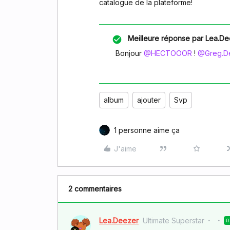
catalogue de la plateforme!
Meilleure réponse par
Lea.De
Bonjour ​
@HECTOOOR
! ​
@Greg.D
album
ajouter
Svp
1 personne aime ça
J'aime
2 commentaires
Lea.Deezer
Ultimate Superstar
R