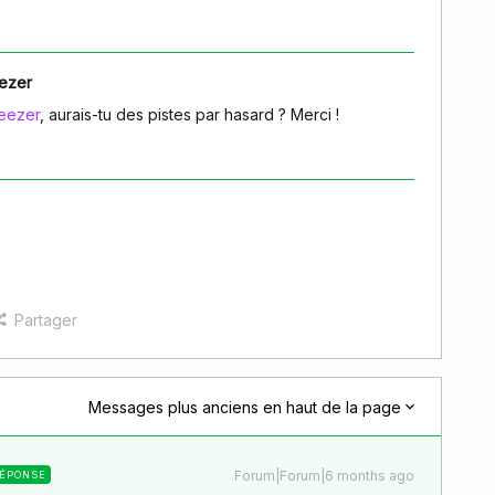
ezer
eezer
, aurais-tu des pistes par hasard ? Merci !
Partager
Messages plus anciens en haut de la page
Forum|Forum|6 months ago
ÉPONSE