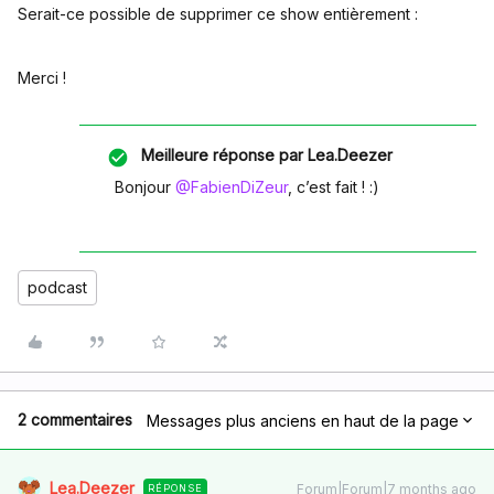
Serait-ce possible de supprimer ce show entièrement :
Merci !
Meilleure réponse par
Lea.Deezer
Bonjour ​
@FabienDiZeur
, c’est fait ! :)
podcast
2 commentaires
Messages plus anciens en haut de la page
Lea.Deezer
Forum|Forum|7 months ago
RÉPONSE