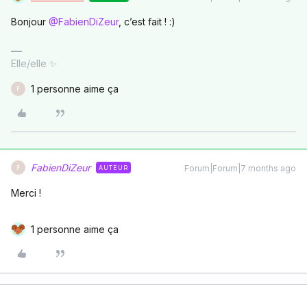
Bonjour ​
@FabienDiZeur
, c’est fait ! :)
Elle/elle ✨
1 personne aime ça
F
FabienDiZeur
Forum|Forum|7 months ago
AUTEUR
F
Merci !
1 personne aime ça