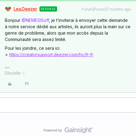
Lea.Deezer
Forum|Forum|7 months ago
RÉPONSE
Bonjour ​
@NEMESISoff
, je t’inviterai à envoyer cette demande
à notre service dédié aux artistes, ils auront plus la main sur ce
genre de problème, alors que mon accès depuis la
Communauté sera assez limité.
Pour les joindre, ce sera ici
>
https://creatorsupport.deezer.com/hc/fr-fr
Elle/elle ✨