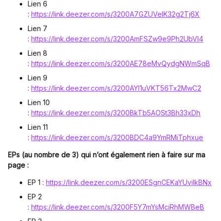
Lien 6
:
https://link.deezer.com/s/3200A7GZUVelK32g2Tj6X
Lien 7
:
https://link.deezer.com/s/3200AmFSZw9e9Ph2UbVI4
Lien 8
:
https://link.deezer.com/s/3200AE78eMvQydgNWmSqB
Lien 9
:
https://link.deezer.com/s/3200AYI1uVKT56Tx2MwC2
Lien 10
:
https://link.deezer.com/s/3200BkTb5AOSt3Bh33xDh
Lien 11
:
https://link.deezer.com/s/3200BDC4a9YmRMiTphxue
EPs (au nombre de 3) qui n’ont également rien à faire sur ma
page :
EP 1 :
https://link.deezer.com/s/3200ESgnCEKaYUvilkBNx
EP 2
:
https://link.deezer.com/s/3200F5Y7mYsMciRhMWBeB