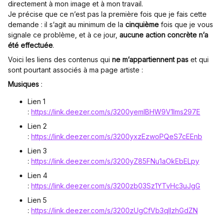
directement à mon image et à mon travail.
Je précise que ce n’est pas la première fois que je fais cette
demande : il s’agit au minimum de la
cinquième
fois que je vous
signale ce problème, et à ce jour,
aucune action concrète n’a
été effectuée
.
Voici les liens des contenus qui
ne m’appartiennent pas
et qui
sont pourtant associés à ma page artiste :
Musiques
:
Lien 1
:
https://link.deezer.com/s/3200yemlBHW9V1lms297E
Lien 2
:
https://link.deezer.com/s/3200yxzEzwoPQeS7cEEnb
Lien 3
:
https://link.deezer.com/s/3200yZ85FNu1aOkEbELpy
Lien 4
:
https://link.deezer.com/s/3200zb03Sz1YTvHc3uJgG
Lien 5
:
https://link.deezer.com/s/3200zUgCfVb3qIIzhGdZN