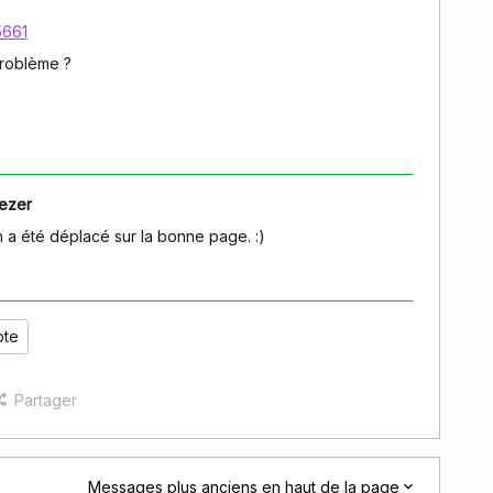
5661
problème ?
ezer
on a été déplacé sur la bonne page. :)
pte
Partager
Messages plus anciens en haut de la page