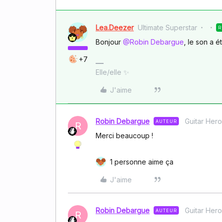
Lea.Deezer
Ultimate Superstar
R
Bonjour ​
@Robin Debargue
, le son a 
+7
Elle/elle ✨
J'aime
Robin Debargue
Guitar Hero
AUTEUR
R
Merci beaucoup !
1 personne aime ça
J'aime
Robin Debargue
Guitar Hero
AUTEUR
R