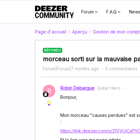
Forum
F.A.Q
New
Page d'accueil
Aperçu
Gestion de mon comp
RÉPONDU
morceau sorti sur la mauvaise pa
Forum|Forum|7 months ago
3 commentaires
Robin Debargue
Guitar Hero
R
Bonjour,
Mon morceau "causes perdues" est sort
:
https://link.deezer.com/s/31VVUjCs
Et le lien vers ma page artiste