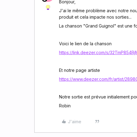
Bonjour,
J'ai le même problème avec notre nouv
produit et cela impacte nos sorties...
La chanson "Grand Guignol" est une foi
Voici le lien de la chanson
https://link.deezer.com/s/32TmP85
Et notre page artiste
https://www.deezer.com/fr/artist/289
Notre sortie est prévue initialement po
Robin
J'aime