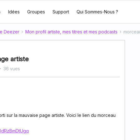
s
Idées
Groupes
Support
Qui Sommes-Nous ?
te Deezer
Mon profil artiste, mes titres et mes podcasts
morceau 
ge artiste
36 vues
i sur la mauvaise page artiste. Voici le lien du morceau
PVOdRzBmDtUgq