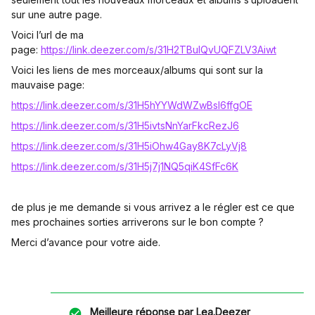
sur une autre page.
Voici l’url de ma
page:
https://link.deezer.com/s/31H2TBulQvUQFZLV3Aiwt
Voici les liens de mes morceaux/albums qui sont sur la
mauvaise page:
https://link.deezer.com/s/31H5hYYWdWZwBsI6ffgOE
https://link.deezer.com/s/31H5ivtsNnYarFkcRezJ6
https://link.deezer.com/s/31H5iOhw4Gay8K7cLyVj8
https://link.deezer.com/s/31H5j7j1NQ5qiK4SfFc6K
de plus je me demande si vous arrivez a le régler est ce que
mes prochaines sorties arriverons sur le bon compte ?
Merci d’avance pour votre aide.
Meilleure réponse par
Lea.Deezer