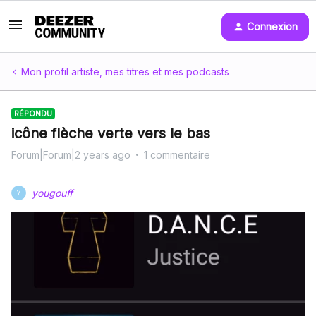
Connexion
Mon profil artiste, mes titres et mes podcasts
RÉPONDU
icône flèche verte vers le bas
Forum|Forum|2 years ago
1 commentaire
yougouff
Y