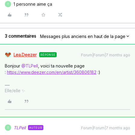
1 personne aime ça
T
3 commentaires
Messages plus anciens en haut de la page
Lea.Deezer
Forum|Forum|7 months ago
RÉPONSE
Bonjour ​
@TLPell
, voici ta nouvelle page
:
https://www.deezer.com/en/artist/360806182
:)
Elle/elle ✨
TLPell
Forum|Forum|7 months ago
AUTEUR
T