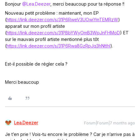
Bonjour ​
@Lea.Deezer
, merci beaucoup pour ta réponse !!
Nouveau petit problème : maintenant, mon EP
(
https://link.deezer.com/s/31P6RweV3UOwiYmTEMRzW
)
apparait sur mon profil artiste
(
https://link.deezer.com/s/31PBbYWyOmB3WpJnFHMoD
) ET
sur le mauvais profil artiste mentionné plus tôt
(
https://link.deezer.com/s/31P6Rwa8GzRpJq3hNtthl
).
Est-il possible de régler cela ?
Merci beaucoup
Lea.Deezer
Forum|Forum|7 months ago
Je t’en prie ! Vois-tu encore le problème ? Car je n’arrive pas à