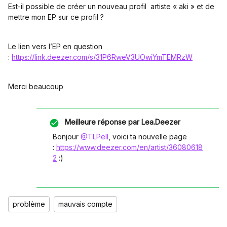
Est-il possible de créer un nouveau profil artiste « aki » et de
mettre mon EP sur ce profil ?
Le lien vers l’EP en question
:
https://link.deezer.com/s/31P6RweV3UOwiYmTEMRzW
Merci beaucoup
Meilleure réponse par
Lea.Deezer
Bonjour ​
@TLPell
, voici ta nouvelle page
:
https://www.deezer.com/en/artist/36080618
2
:)
problème
mauvais compte