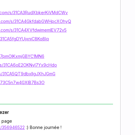
zer.com/s/31CA3RudXbkerKiVMdCWv
ezer.com/s/31CA4GkfdabGWHpcXOhyQ
zer.com/s/31CA4XVfdwimemlEV72v5
/s/31CA5fgDYUjxniC8Kq8Iq
31CA7pmOIKxmjGBYC1MN6
om/s/31CA6oE2OKNyl7Yx9cHdo
om/s/31CA5QT9dbxIIgJXhJGmG
31CA73C5n7w4GXlB7Bs3O
ezer
le page
st/356946522
:) Bonne journée !