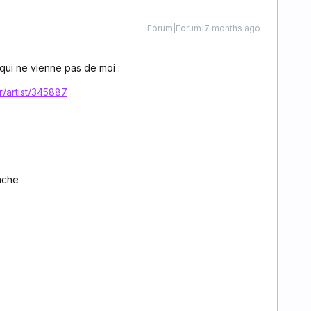
Forum|Forum|7 months ago
 qui ne vienne pas de moi :
r/artist/345887
cache