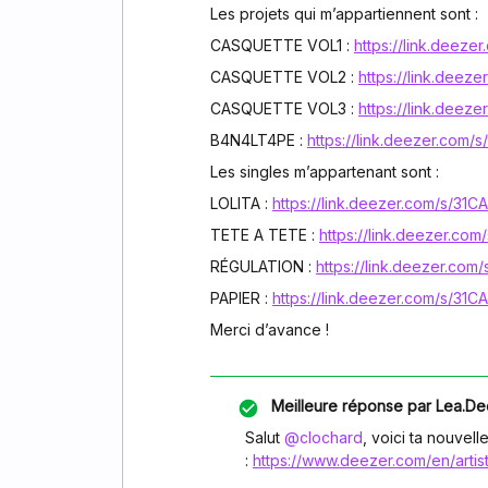
Les projets qui m’appartiennent sont :
CASQUETTE VOL1 :
https://link.dee
CASQUETTE VOL2 :
https://link.de
CASQUETTE VOL3 :
https://link.dee
B4N4LT4PE :
https://link.deezer.com
Les singles m’appartenant sont :
LOLITA :
https://link.deezer.com/s/
TETE A TETE :
https://link.deezer.c
RÉGULATION :
https://link.deezer.c
PAPIER :
https://link.deezer.com/s/
Merci d’avance !
Meilleure réponse par
Lea.De
Salut ​
@clochard
, voici ta nouvel
:
https://www.deezer.com/en/arti