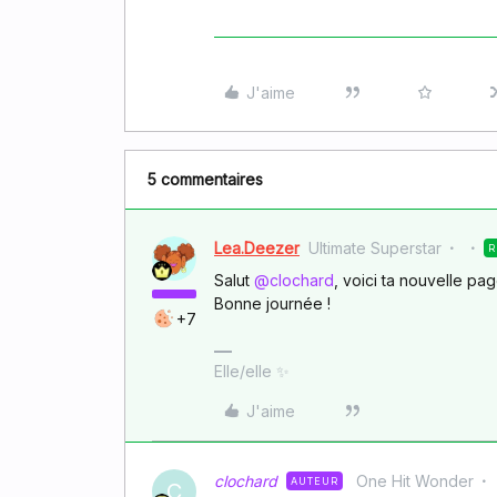
J'aime
5 commentaires
Lea.Deezer
Ultimate Superstar
R
Salut ​
@clochard
, voici ta nouvelle pag
Bonne journée !
+7
Elle/elle ✨
J'aime
clochard
One Hit Wonder
AUTEUR
C