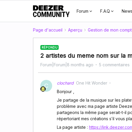
Forum
F.A.Q
New
Page d'accueil
Aperçu
Gestion de mon comp
RÉPONDU
2 artistes du meme nom sur la
Forum|Forum|8 months ago
5 commentaires
clochard
One Hit Wonder
C
Bonjour ,
Je partage de la musique sur les platef
problème avec ma page artiste Deezer,
partageons la même page serait-t-il po
répertoriant mes créations s’il vous plai
La page artiste :
https://link.deezer.