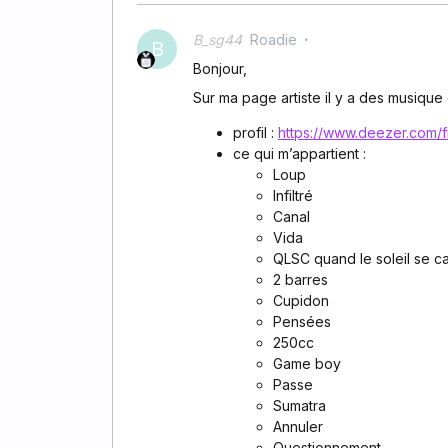
B_sg44
Roadie
B
Bonjour,
Sur ma page artiste il y a des musique
profil :
https://www.deezer.com/f
ce qui m’appartient :
Loup
Infiltré
Canal
Vida
QLSC quand le soleil se 
2 barres
Cupidon
Pensées
250cc
Game boy
Passe
Sumatra
Annuler
Questionnement