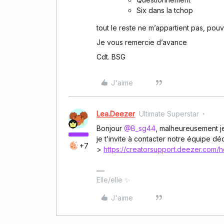
Six dans la tchop
tout le reste ne m’appartient pas, pou
Je vous remercie d’avance
Cdt. BSG
J'aime
Lea.Deezer
Ultimate Superstar
Bonjour ​
@B_sg44
, malheureusement j
je t’invite à contacter notre équipe déd
+7
>
https://creatorsupport.deezer.com/hc
Elle/elle ✨
J'aime