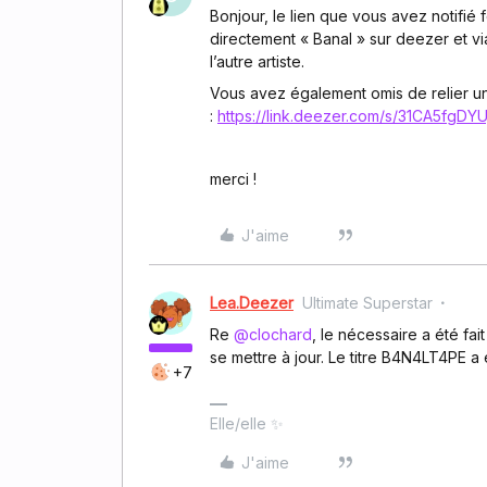
Bonjour, le lien que vous avez notifi
directement « Banal » sur deezer et via
l’autre artiste.
Vous avez également omis de relier u
:
https://link.deezer.com/s/31CA5fgDY
merci !
J'aime
Lea.Deezer
Ultimate Superstar
Re ​
@clochard
, le nécessaire a été fa
se mettre à jour. Le titre B4N4LT4PE a
+7
Elle/elle ✨
J'aime