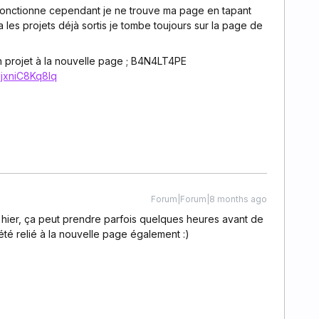
é fonctionne cependant je ne trouve ma page en tapant
 les projets déjà sortis je tombe toujours sur la page de
n projet à la nouvelle page ; B4N4LT4PE
UjxniC8Kq8Iq
Forum|Forum|8 months ago
it hier, ça peut prendre parfois quelques heures avant de
 été relié à la nouvelle page également :)