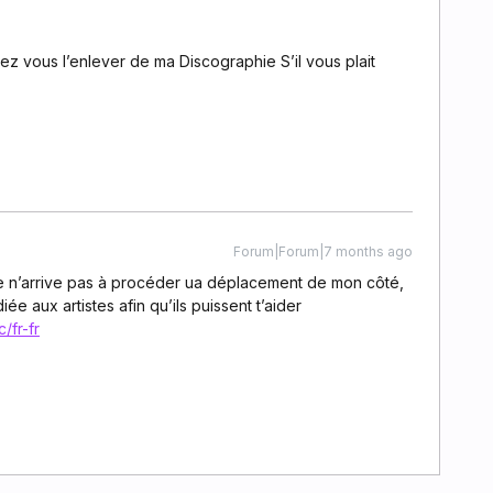
vez vous l’enlever de ma Discographie S’il vous plait
Forum|Forum|7 months ago
e n’arrive pas à procéder ua déplacement de mon côté,
iée aux artistes afin qu’ils puissent t’aider
/fr-fr