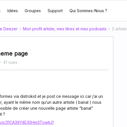
s
Idées
Groupes
Support
Qui Sommes-Nous ?
te Deezer
Mon profil artiste, mes titres et mes podcasts
2 artis
 meme page
41 vues
ormes via distrokid et je post ce message ici car j’ai un
 ayant le même nom qu’un autre artiste ( banal ) nous
ssible de créer une nouvelle page artiste “banal”
t ?
com/s/31CA39Y4E30Hm3TowjtJ1