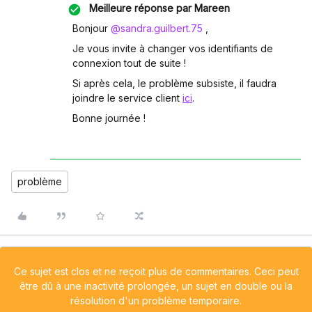
Meilleure réponse par
Mareen
Bonjour
@sandra.guilbert.75
,
Je vous invite à changer vos identifiants de
connexion tout de suite !
Si après cela, le problème subsiste, il faudra
joindre le service client
ici
.
Bonne journée !
problème
Ce sujet est clos et ne reçoit plus de commentaires. Ceci peut
être dû à une inactivité prolongée, un sujet en double ou la
résolution d'un problème temporaire.