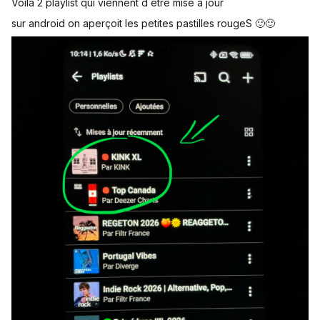
Voilà 2 playlist qui viennent d être mise à jour
sur android on aperçoit les petites pastilles rougeS 🙂🙂