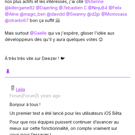
nos plus actifs et les intéressés, j'ai cité
@Etienne
@killergame82
@Dajerling
@7ebastien C
@Ninju84
@Felix
@Aline
@magic_ben
@davidd
@Swanny
@d2jp
@Momosasa
@otranto67
bon ça suffit 🤗
Mais surtout
@Gaelle
qui va j'espère, glisser l'idée aux
développeurs dès qu'il y aura quelques votes 😉
À très très vite sur Deezer ! 🐦
Leila
Forum|Forum|5 years ago
Bonjour à tous !
Un premier test a été lancé pour les utilisateurs iOS Bêta.
Pour que nos équipes puissent continuer d’avancer au
mieux sur cette fonctionnalité, on compte vraiment sur
vous pour l’essayer !