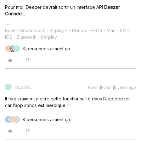
Pour moi, Deezer devrait sortir un interface API
Deezer
Connect
.
Bose - Soundtouch - Airplay 2 - Denon - HEOS - Mac - PC -
IOS - Bluetooth - Carplay
8 personnes aiment ça
D
A
loupio81
Forum|Forum|8 years ago
L
Il faut vraiment mettre cette fonctionnalité dans l’app deezer
car l’app sonos est merdique !!!!
8 personnes aiment ça
B
O
V