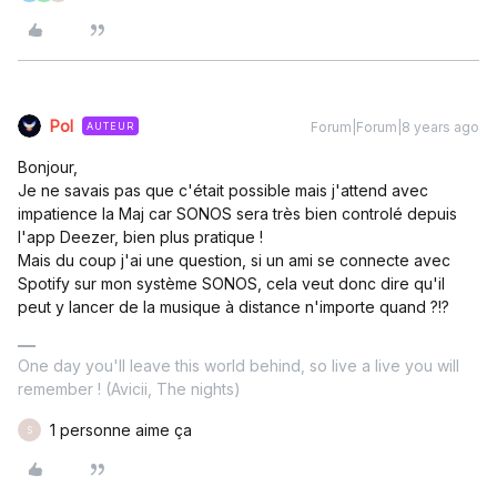
Pol
Forum|Forum|8 years ago
AUTEUR
Bonjour,
Je ne savais pas que c'était possible mais j'attend avec
impatience la Maj car SONOS sera très bien controlé depuis
l'app Deezer, bien plus pratique !
Mais du coup j'ai une question, si un ami se connecte avec
Spotify sur mon système SONOS, cela veut donc dire qu'il
peut y lancer de la musique à distance n'importe quand ?!?
One day you'll leave this world behind, so live a live you will
remember ! (Avicii, The nights)
1 personne aime ça
S