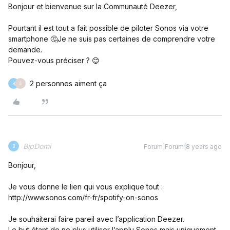
Bonjour et bienvenue sur la Communauté Deezer,
Pourtant il est tout a fait possible de piloter Sonos via votre
smartphone 🤔Je ne suis pas certaines de comprendre votre
demande.
Pouvez-vous préciser ? 😊
2 personnes aiment ça
B
S
BipDomi
Forum|Forum|8 years ago
B
Bonjour,
Je vous donne le lien qui vous explique tout :
http://www.sonos.com/fr-fr/spotify-on-sonos
Je souhaiterai faire pareil avec l’application Deezer.
Le but étant de ne plus utiliser l’applu Sonos mais uniquement