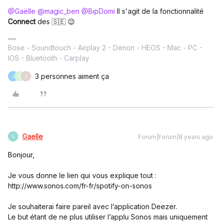
@Gaëlle
@magic_ben
@BipDomi
Il s'agit de la fonctionnalité
Connect
des 🇸🇪 😉
Bose - Soundtouch - Airplay 2 - Denon - HEOS - Mac - PC -
IOS - Bluetooth - Carplay
3 personnes aiment ça
J
R
S
Gaelle
Forum|Forum|8 years ago
G
Bonjour,
Je vous donne le lien qui vous explique tout :
http://www.sonos.com/fr-fr/spotify-on-sonos
Je souhaiterai faire pareil avec l’application Deezer.
Le but étant de ne plus utiliser l’applu Sonos mais uniquement