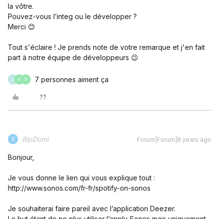
la vôtre.
Pouvez-vous l’integ ou le développer ?
Merci 😊
Tout s'éclaire ! Je prends note de votre remarque et j'en fait
part à notre équipe de développeurs 😉
7 personnes aiment ça
L
P
P
BipDomi
Forum|Forum|8 years ago
B
Bonjour,
Je vous donne le lien qui vous explique tout :
http://www.sonos.com/fr-fr/spotify-on-sonos
Je souhaiterai faire pareil avec l’application Deezer.
Le but étant de ne plus utiliser l’applu Sonos mais uniquement