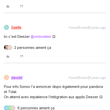
Gaelle
Forum|Forum|8 years ago
G
Ici c'est Deezer
@victorelien
😉
2 personnes aiment ça
S
davidd
Forum|Forum|8 years ago
D
Pour info Sonos l'a annoncer dispo également pour pandora
et Tidal.
On attend avec impatience l’intégration aux applis Deezer 😉
6 personnes aiment ça
B
P
V