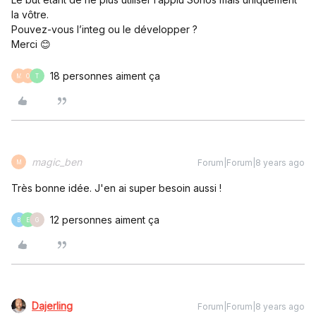
la vôtre.
Pouvez-vous l’integ ou le développer ?
Merci 😊
18 personnes aiment ça
M
O
T
magic_ben
Forum|Forum|8 years ago
M
Très bonne idée. J'en ai super besoin aussi !
12 personnes aiment ça
B
E
G
Dajerling
Forum|Forum|8 years ago