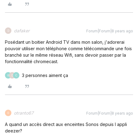
dafaker
Forum|Forum|8 years ago
D
Posédant un boitier Android TV dans mon salon, j'adorerai
pouvoir utiliser mon téléphone comme télécommande une fois
branché sur le même réseau Wifi, sans devoir passer par la
fonctionnalité chromecast.
3 personnes aiment ça
G
D
C
otranto67
Forum|Forum|8 years ago
O
A quand un accès direct aux enceintes Sonos depuis l appli
deezer?