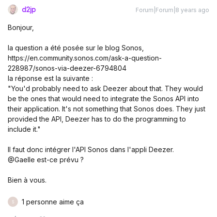
d2jp
Forum|Forum|8 years ago
Bonjour,
la question a été posée sur le blog Sonos,
https://en.community.sonos.com/ask-a-question-
228987/sonos-via-deezer-6794804
la réponse est la suivante :
"You'd probably need to ask Deezer about that. They would
be the ones that would need to integrate the Sonos API into
their application. It's not something that Sonos does. They just
provided the API, Deezer has to do the programming to
include it."
Il faut donc intégrer l'API Sonos dans l'appli Deezer.
@Gaelle est-ce prévu ?
Bien à vous.
1 personne aime ça
S