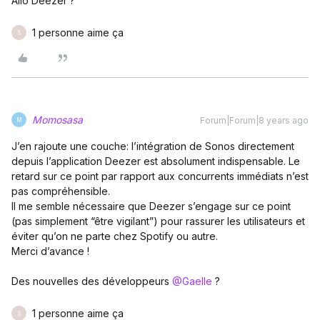
Allo Deezer ?
1 personne aime ça
S
Momosasa
Forum|Forum|8 years ago
M
J’en rajoute une couche: l’intégration de Sonos directement
depuis l’application Deezer est absolument indispensable. Le
retard sur ce point par rapport aux concurrents immédiats n’est
pas compréhensible.
Il me semble nécessaire que Deezer s’engage sur ce point
(pas simplement “être vigilant”) pour rassurer les utilisateurs et
éviter qu’on ne parte chez Spotify ou autre.
Merci d’avance !
Des nouvelles des développeurs
@Gaelle
?
1 personne aime ça
S