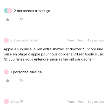
2 personnes aiment ça
N
D
Didier Le Guirriec
Forum|Forum|4 years ago
D
Apple a supprimé le lien entre shazam et deezer !! Encore une
prise en otage d’apple pour nous obliger à utiliser Apple music
😡 Svp faites vous entendre sinon ils finiront par gagner !!
1 personne aime ça
D
Deez19
Forum|Forum|4 years ago
D