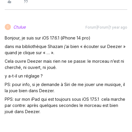
Ctulue
Forum|Forum|1 year ago
C
Bonjour, je suis sur iOS 17.6.1 (iPhone 14 pro)
dans ma bibliothèque Shazam j’ai bien « écouter sur Deezer »
quand je clique sur « … ».
Cela ouvre Deezer mais rien ne se passe: le morceau n’est ni
cherché, ni ouvert, ni joué.
y a-t-il un réglage ?
PS: pour info, si je demande à Siri de me jouer une musique, il
la joue bien dans Deezer.
PPS: sur mon iPad qui est toujours sous iOS 17.5.1 cela marche
par contre: après quelques secondes le morceau est bien
joué dans Deezer.