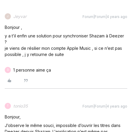
Jeyvar
Forum|Forum|4 years ago
J
Bonjour ,
y a t’il enfin une solution pour synchroniser Shazam à Deezer
?
je viens de résilier mon compte Apple Music , si ce n’est pas
possible , j y retourne de suite
1 personne aime ça
D
tonio35
Forum|Forum|4 years ago
T
Bonjour,
J’observe le même souci, impossible d’ouvrir les titres dans
Deezer depuis Shazam. L’application n’est même pas