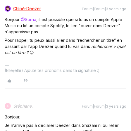
Chloé-Deezer
Forum|Forum|3 years ago
Bonjour
@Sorna
, il est possible que si tu as un compte Apple
Music ou lié un compte Spotify, le lien "ouvrir dans Deezer"
n'apparaisse pas.
Pour rappel, tu peux aussi aller dans “rechercher un titre” en
passant par l’app Deezer quand tu vas dans
rechercher > quel
est ce titre ?
😊
(Elle/elle) Ajoute tes pronoms dans ta signature :)
Stéphane.
Forum|Forum|3 years ago
S
Bonjour,
Je n’arrive pas à déclarer Deezer dans Shazam ni ou relier