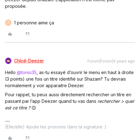
proposée.
1 personne aime ça
S
Chloé-Deezer
Forum|Forum|4 years ago
Hello
@tonio35
, as-tu essayé d’ouvrir le menu en haut à droite
(3 points) une fois un titre identifié sur Shazam? Tu devrais
normalement y voir apparaitre Deezer.
Pour rappel, tu peux aussi directement rechercher un titre en
passant par l’app Deezer quand tu vas dans
rechercher > quel
est ce titre ?
😊
(Elle/elle) Ajoute tes pronoms dans ta signature :)