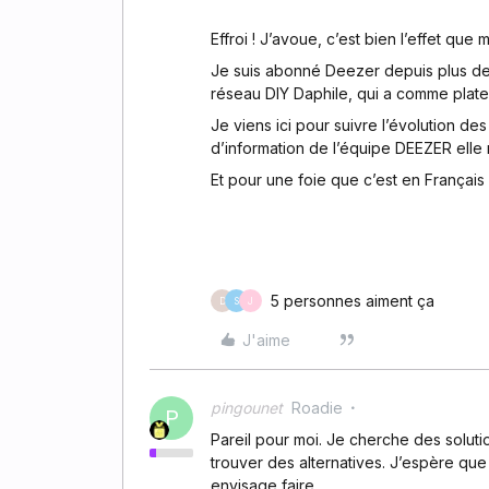
Effroi ! J’avoue, c’est bien l’effet qu
Je suis abonné Deezer depuis plus de 1
réseau DIY Daphile, qui a comme plate
Je viens ici pour suivre l’évolution d
d’information de l’équipe DEEZER ell
Et pour une foie que c’est en Français .
5 personnes aiment ça
D
S
J
J'aime
pingounet
Roadie
P
Pareil pour moi. Je cherche des soluti
trouver des alternatives. J’espère que
envisage faire...