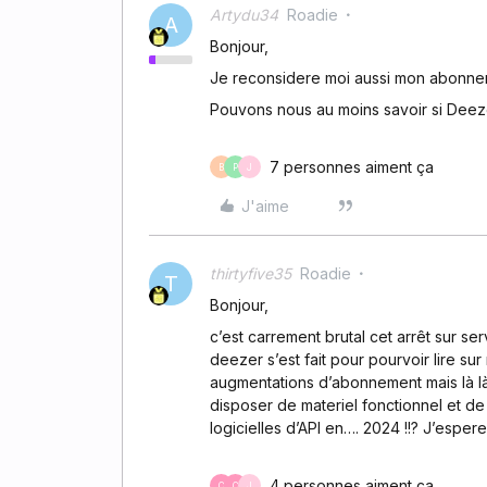
Artydu34
Roadie
A
Bonjour,
Je reconsidere moi aussi mon abonneme
Pouvons nous au moins savoir si Deeze
7 personnes aiment ça
B
P
J
J'aime
thirtyfive35
Roadie
T
Bonjour,
c’est carrement brutal cet arrêt sur se
deezer s’est fait pour pourvoir lire s
augmentations d’abonnement mais là 
disposer de materiel fonctionnel et de
logicielles d’API en…. 2024 !!? J’esper
4 personnes aiment ça
C
C
J