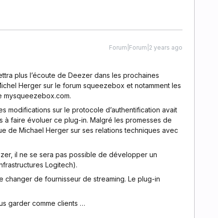
Forum|Forum|2 years ago
ettra plus l’écoute de Deezer dans les prochaines
 Michel Herger sur le forum squeezebox et notamment les
lise mysqueezebox.com.
des modifications sur le protocole d’authentification avait
és à faire évoluer ce plug-in. Malgré les promesses de
ue de Michael Herger sur ses relations techniques avec
er, il ne se sera pas possible de développer un
frastructures Logitech).
de changer de fournisseur de streaming. Le plug-in
ous garder comme clients …