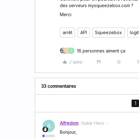
des serveurs mysqueezebox.com ?
Merci
arrêt
API
Squeezebox
logi
16 personnes aiment ça
X
P
J'aime
33 commentaires
1
Alfredom
Guitar Hero
A
Bonjour,