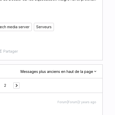
tech media server
Serveurs
Partager
Messages plus anciens en haut de la page
2
Forum|Forum|2 years ago