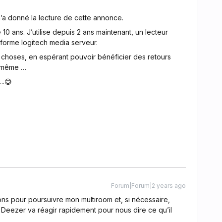
e m’a donné la lecture de cette annonce.
0 ans. J’utilise depuis 2 ans maintenant, un lecteur
forme logitech media serveur.
es choses, en espérant pouvoir bénéficier des retours
e même …
..😅
Forum|Forum|2 years ago
ons pour poursuivre mon multiroom et, si nécessaire,
 Deezer va réagir rapidement pour nous dire ce qu’il