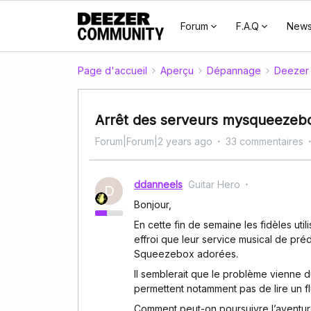
Forum
F.A.Q
New
Page d'accueil
Aperçu
Dépannage
Deezer 
Arrêt des serveurs mysqueezebox
Forum|Forum|2 years ago
33 commentaires
ddanneels
Guitar Hero
D
Bonjour,
En cette fin de semaine les fidèles u
effroi que leur service musical de préd
Squeezebox adorées.
Il semblerait que le problème vienne d
permettent notamment pas de lire un fl
Comment peut-on poursuivre l’aventur