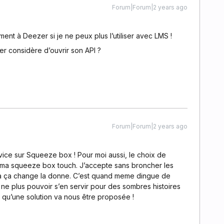
Forum|Forum|2 years ago
nt à Deezer si je ne peux plus l’utiliser avec LMS !
r considère d’ouvrir son API ?
Forum|Forum|2 years ago
rvice sur Squeeze box ! Pour moi aussi, le choix de
ur ma squeeze box touch. J’accepte sans broncher les
là ça change la donne. C’est quand meme dingue de
 ne plus pouvoir s’en servir pour des sombres histoires
e qu’une solution va nous être proposée !