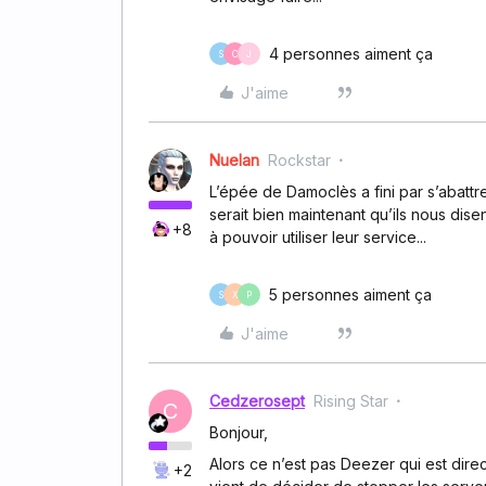
4 personnes aiment ça
S
C
J
J'aime
Nuelan
Rockstar
L’épée de Damoclès a fini par s’abatt
serait bien maintenant qu’ils nous dise
+8
à pouvoir utiliser leur service...
5 personnes aiment ça
S
X
P
J'aime
Cedzerosept
Rising Star
C
Bonjour,
Alors ce n’est pas Deezer qui est dire
+2