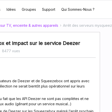
s
Idées
Groupes
Support
Qui Sommes-Nous ?
sur TV, enceinte & autres appareils
Arrêt des serveurs mysqueez
 et impact sur le service Deezer
8477 vues
tilisateurs de Deezer et de Squeezebox ont appris avec
ilection ne serait bientôt plus opérationnel sur leurs
u fait que les API Deezer ne sont pas complètes et ne
ux audio (gênant pour un service musical...)
e de Deezer sur les Squeezebox malgré l’arrêt prochain