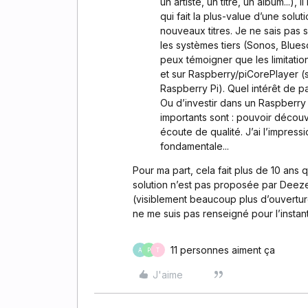
un artiste, un titre, un album...)
qui fait la plus-value d’une sol
nouveaux titres. Je ne sais pas s
les systèmes tiers (Sonos, Blue
peux témoigner que les limitatio
et sur Raspberry/piCorePlayer (
Raspberry Pi). Quel intérêt de pa
Ou d’investir dans un Raspberry 
importants sont : pouvoir découv
écoute de qualité. J’ai l’impres
fondamentale...
Pour ma part, cela fait plus de 10 an
solution n’est pas proposée par Deez
(visiblement beaucoup plus d’ouvertur
ne me suis pas renseigné pour l’instant
11 personnes aiment ça
A
P
T
J'aime