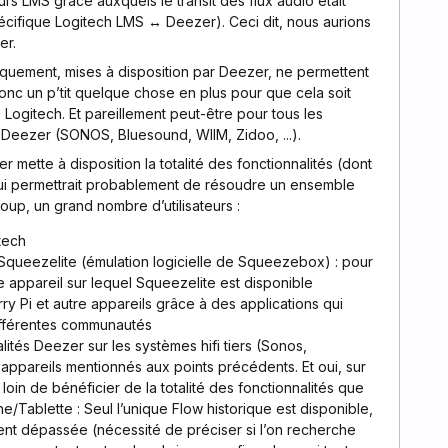
rs LMS grâce auxquels le transit des flux audio était
écifique Logitech LMS ↔ Deezer). Ceci dit, nous aurions
er.
iquement, mises à disposition par Deezer, ne permettent
 donc un p’tit quelque chose en plus pour que cela soit
ogitech. Et pareillement peut-être pour tous les
er Deezer (SONOS, Bluesound, WIIM, Zidoo, ...).
r mette à disposition la totalité des fonctionnalités (dont
qui permettrait probablement de résoudre un ensemble
up, un grand nombre d’utilisateurs :
tech
nt Squeezelite (émulation logicielle de Squeezebox) : pour
re appareil sur lequel Squeezelite est disponible
rry Pi et autre appareils grâce à des applications qui
ifférentes communautés
alités Deezer sur les systèmes hifi tiers (Sonos,
s appareils mentionnés aux points précédents. Et oui, sur
loin de bénéficier de la totalité des fonctionnalités que
e/Tablette : Seul l’unique Flow historique est disponible,
ment dépassée (nécessité de préciser si l’on recherche