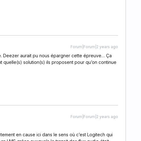
Forum|Forum|2 years ago
re. Deezer aurait pu nous épargner cette épreuve… Ça
nt quelle(s) solution(s) ils proposent pour qu’on continue
Forum|Forum|2 years ago
ctement en cause ici dans le sens où c’est Logitech qui