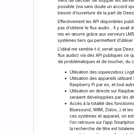
vient de décider de stopper les serveu
possible (via sans doute un accord sp
besoin d’ouverture de la part de Deez
Effectivement les API disponibles publ
pas d’obtenir le flux audio… Il y avait
mis en œuvre grâce aux serveurs LMS L
systèmes tiers qui permettent d’utilis
L’idéal me semble-t-il, serait que Deeze
flux audio) via des API publiques ce 
de problématiques et de toucher, du co
Utilisation des squeezebox Logi
Utilisation des appareils utilisa
Raspberry Pi par ex, et tout aut
Utilisation en directe sur Raspbe
seraient développées par les d
Accès à la totalité des fonctionn
Bluesound, WIIM, Zidoo...) et le
ces systèmes et appareil, on est 
l’on retrouve sur l’app Smartphon
la recherche de titre est totale