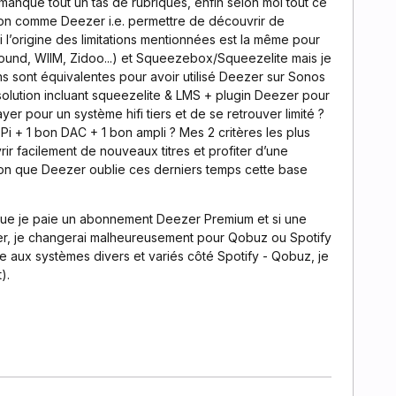
, il manque tout un tas de rubriques, enfin selon moi tout ce
ution comme Deezer i.e. permettre de découvrir de
i l’origine des limitations mentionnées est la même pour
sound, WIIM, Zidoo...) et Squeezebox/Squeezelite mais je
ns sont équivalentes pour avoir utilisé Deezer sur Sonos
solution incluant squeezelite & LMS + plugin Deezer pour
yer pour un système hifi tiers et de se retrouver limité ?
Pi + 1 bon DAC + 1 bon ampli ? Mes 2 critères les plus
rir facilement de nouveaux titres et profiter d’une
sion que Deezer oublie ces derniers temps cette base
s que je paie un abonnement Deezer Premium et si une
er, je changerai malheureusement pour Qobuz ou Spotify
e aux systèmes divers et variés côté Spotify - Qobuz, je
).