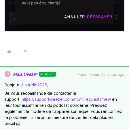
Maia.Deezer
Forum|Forum|2 months ago
RÉPONSE
M
Bonjour ​
@aurelie2028
,
Je vous recommande de contacter le
support
https://support.deezer.com/hc/fr/requests/new
en
leur fournissant le lien du podcast concerné. Précisez
également le modèle de l’appareil sur lequel vous rencontrez
le problème. Ils seront en mesure de vérifier cela plus en
détail 🤗