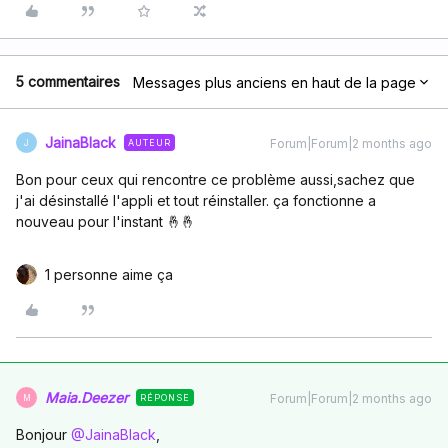
5 commentaires
Messages plus anciens en haut de la page
JainaBlack
Forum|Forum|2 months ago
AUTEUR
J
Bon pour ceux qui rencontre ce problème aussi,sachez que
j'ai désinstallé l'appli et tout réinstaller. ça fonctionne a
nouveau pour l'instant 🤞🤞
1 personne aime ça
Maia.Deezer
Forum|Forum|2 months ago
RÉPONSE
M
Bonjour ​
@JainaBlack
,