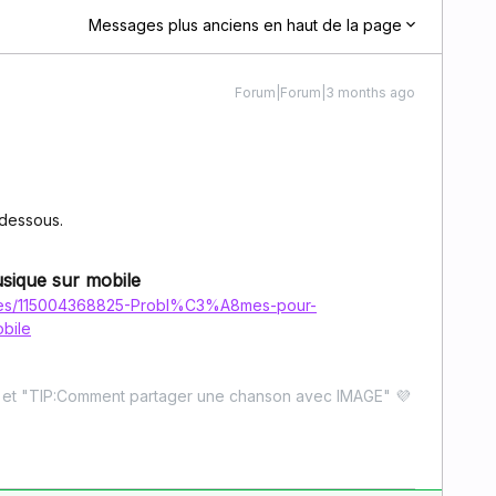
Messages plus anciens en haut de la page
Forum|Forum|3 months ago
i-dessous.
sique sur mobile
ticles/115004368825-Probl%C3%A8mes-pour-
bile
" et "TIP:Comment partager une chanson avec IMAGE" 💜