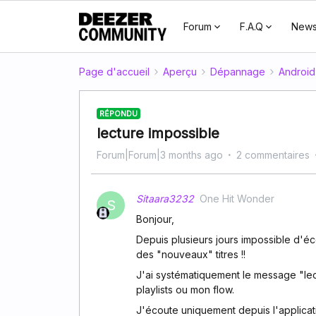
Forum
F.A.Q
New
Page d'accueil
Aperçu
Dépannage
Android
RÉPONDU
lecture impossible
Forum|Forum|3 months ago
2 commentaires
Sitaara3232
One Hit Wonder
S
Bonjour,
Depuis plusieurs jours impossible d'é
des "nouveaux" titres !!
J'ai systématiquement le message "le
playlists ou mon flow.
J'écoute uniquement depuis l'applica