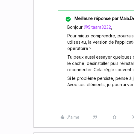
Meilleure réponse par
Maia.D
Bonjour ​
@Sitaara3232
,
Pour mieux comprendre, pourrais-t
utilises-tu, la version de l’applic
opératoire ?
Tu peux aussi essayer quelques 
le cache, désinstaller puis réinsta
reconnecter. Cela règle souvent 
Si le problème persiste, pense à 
Avec ces éléments, je pourrai véri
J'aime