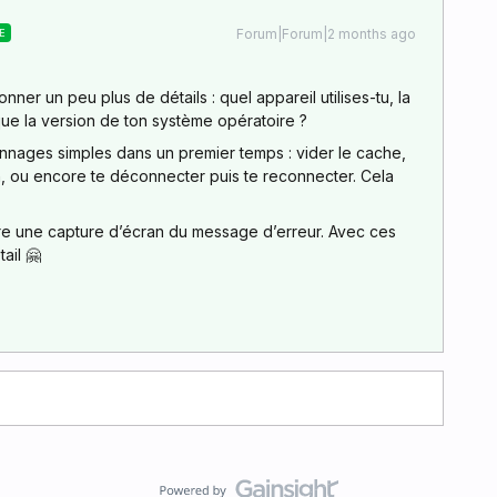
Forum|Forum|2 months ago
E
er un peu plus de détails : quel appareil utilises-tu, la
 que la version de ton système opératoire ?
nages simples dans un premier temps : vider le cache,
tion, ou encore te déconnecter puis te reconnecter. Cela
dre une capture d’écran du message d’erreur. Avec ces
ail 🤗