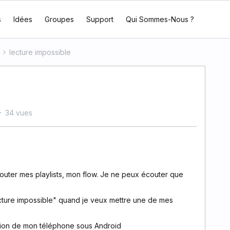
s
Idées
Groupes
Support
Qui Sommes-Nous ?
lecture impossible
34 vues
couter mes playlists, mon flow. Je ne peux écouter que
cture impossible" quand je veux mettre une de mes
tion de mon téléphone sous Android