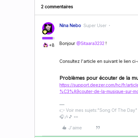
2 commentaires
Nina Nebo
Super User
Bonjour ​
@Sitaara3232
!
+8
Consultez l'article en suivant le lien c
Problèmes pour écouter de la mu
https://support.deezer.com/hc/fr/ar
%C3%A9couter-de-la-musique-sur-mo
👉 Voir mes sujets:"Song Of The Day
🎧🎶🎵 👀
J'aime