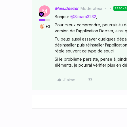
Maia.Deezer
Modérateur
RÉPONS
M
Bonjour ​
@Sitaara3232
,
Pour mieux comprendre, pourrais-tu donn
+3
version de l’application Deezer, ainsi
Tu peux aussi essayer quelques dépan
désinstaller puis réinstaller l’applica
règle souvent ce type de souci.
Si le problème persiste, pense à join
éléments, je pourrai vérifier plus en dét
J'aime