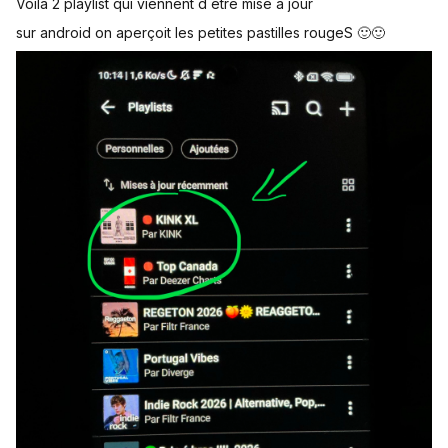
Voilà 2 playlist qui viennent d être mise à jour
sur android on aperçoit les petites pastilles rougeS 🙂🙂