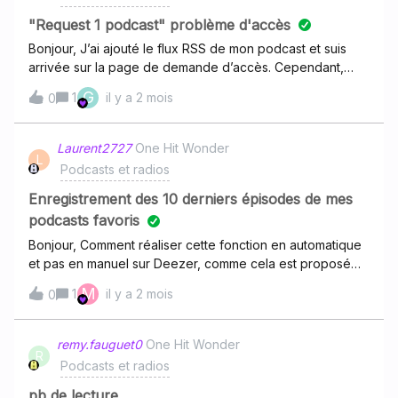
"Request 1 podcast" problème d'accès
Bonjour, J’ai ajouté le flux RSS de mon podcast et suis
arrivée sur la page de demande d’accès. Cependant,
même en cliquant sur le bouton “request 1 podcast”, rien
G
1
il y a 2 mois
0
ne se passe… Je n’arrive pas à accéder à mon podcast
sur l’app Creators Pouvez-vous m’aider ?Merci!
Laurent2727
One Hit Wonder
L
Podcasts et radios
Enregistrement des 10 derniers épisodes de mes
podcasts favoris
Bonjour, Comment réaliser cette fonction en automatique
et pas en manuel sur Deezer, comme cela est proposé
dans tous les logiciels de podcast. Venir le faire en
M
1
il y a 2 mois
0
manuel est fastidieux et n'est pas en adéquation avec le
besoin des utilisateurs.
remy.fauguet0
One Hit Wonder
R
Podcasts et radios
pb de lecture