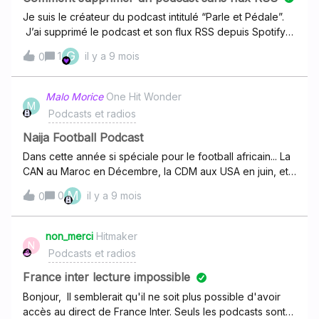
accéder à l’interface Deezer for podcasters… Merci par
Je suis le créateur du podcast intitulé “Parle et Pédale”.
avance pour vos réponses et votre aide !Claire
J’ai supprimé le podcast et son flux RSS depuis Spotify
for Podcasters, mais il apparaît encore sur Deezer à cette
G
1
il y a 9 mois
0
adresse
:https://link.deezer.com/s/31uzvOZO8l5J6Aqp2A0QNCom
me le flux RSS est désormais inactif, je ne peux plus le
Malo Morice
One Hit Wonder
M
retirer moi-même. Merci de bien vouloir le supprimer
Podcasts et radios
définitivement de Deezer.Cordialement, Petitprez
Benjamin
Naija Football Podcast
Dans cette année si spéciale pour le football africain... La
CAN au Maroc en Décembre, la CDM aux USA en juin, et
entre temps, l'enfer des qualifications pour cette CDM...
M
0
il y a 9 mois
0
Naija Football se diversifie afin de permettre au plus
grand nombres de continuer à suivre au mieux tous ces
défis
non_merci
Hitmaker
N
Podcasts et radios
France inter lecture impossible
Bonjour, Il semblerait qu'il ne soit plus possible d'avoir
accès au direct de France Inter. Seuls les podcasts sont