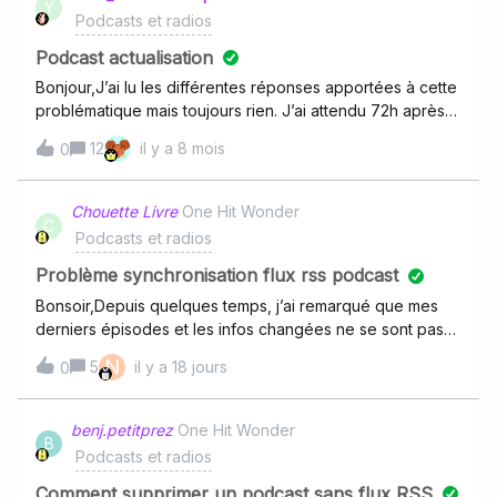
Y
Podcasts et radios
Podcast actualisation
Bonjour,J’ai lu les différentes réponses apportées à cette
problématique mais toujours rien. J’ai attendu 72h après
publication de mon épisode, changer le titre pour
12
il y a 8 mois
0
rafraichir et toujours rien ! :-)Pourriez-vous svp m’aider
afin que mon nouvel épisode soit disponible et surtout
que les prochains le soient de manière automatiques
Chouette Livre
One Hit Wonder
C
comme sur les autres plateformes et plus
Podcasts et radios
rapidement.Voici
: https://anchor.fm/s/10b386664/podcast/rssMerci pour
Problème synchronisation flux rss podcast
votre aide.
Bonsoir,Depuis quelques temps, j’ai remarqué que mes
derniers épisodes et les infos changées ne se sont pas
synchronisé sur Deezer contrairement aux autres
N
5
il y a 18 jours
0
plateformes.Voici mon flux rss
: https://anchor.fm/s/1049f2338/podcast/rsset voici le lien
deezer de mon podcast : J’ai vu que ce problème
benj.petitprez
One Hit Wonder
B
revenait beaucoup pour d’autres aussi, est-ce qu’il y a
Podcasts et radios
une façon de pouvoir le faire nous-même si cela devait
de nouveau arriver ? Parce que je n’arrive vraiment pas à
Comment supprimer un podcast sans flux RSS