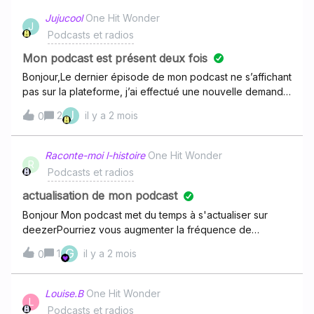
Jujucool
One Hit Wonder
J
Podcasts et radios
Mon podcast est présent deux fois
Bonjour,Le dernier épisode de mon podcast ne s’affichant
pas sur la plateforme, j’ai effectué une nouvelle demande
d’ajout à partir du flux RSS, me disant que ça n’allait que
J
2
il y a 2 mois
0
le mettre à jour, sachant que le flux RSS est déjà présent
sur la plateforme.Cependant, ça ne l’a pas mis à jour mais
ça a créé une deuxième occurrence du podcast (qui elle
Raconte-moi l-histoire
One Hit Wonder
R
est à jour).Serait-il possible de supprimer l’ancien flux du
Podcasts et radios
podcast (qui n’est pas à jour) et de laisser le nouveau
(qui lui a bien le dernier épisode) ?À supprimer
actualisation de mon podcast
: https://www.deezer.com/fr/show/1001691831À conserver
Bonjour Mon podcast met du temps à s'actualiser sur
: https://www.deezer.com/fr/show/1003114811Merci
deezerPourriez vous augmenter la fréquence de
beaucoup pour l’aide apportée !
rafraîchissement ?
G
1
il y a 2 mois
0
https://anchor.fm/s/112168740/podcast/rssMerci
beaucoup
Louise.B
One Hit Wonder
L
Podcasts et radios