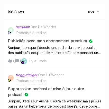
198 Sujets
Trier
nergaahl
One Hit Wonder
N
Podcasts et radios
Publicités avec mon abonnement premium
Bonjour, Lorsque j'écoute une radio du service public,
des publicités coupent de manière aléatoire pendant une
dizaine de secondes mon écoute et m'empêchent
G
1
il y a 1 mois
0
d'avoir l'entièreté de mon émission. C'est fâcheux.Je
précise que je paie un abonnement premium, donc cela
me dérange et je ne suis pas certain que ce soit OK ce
froggydelight
One Hit Wonder
F
genre de pratique. Est-il possible d'avoir une explication
Podcasts et radios
? Merci
Suppression podcast et mise à jour autre
podcast
Bonjour, J’étais sur Ausha jusqu’à ce weekend mais je suis
passé sur un hebergeur de podcast que j’ai développé