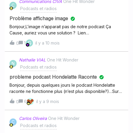
Communications CIVA
One Hit Wonder
C
Podcasts et radios
Problème affichage image
Bonjour,L’image n’apparait pas de notre podcast Ça
Cause, auriez vous une solution ? Lien
RSS: https://media.rss.com/ca-cause/feed.xml
G
1
il y a 10 mois
0
Nathalie VIAL
One Hit Wonder
N
Podcasts et radios
probleme podcast Hondelatte Raconte
Bonjour, depuis quelques jours le podcast Hondelatte
raconte ne fonctionne plus (n’est plus disponible?)…Sur
l’app iOS c’est indiqué « impossible de charger cette
6
il y a 9 mois
0
page, nous n’arrivons pas à nous connecter » et sur
CarPlay c’est un chargement infini. Quelqu’un a-t-il la
solution? Ce n’est pas un souci de connexion, j’ai
Carlos Oliveira
One Hit Wonder
C
constaté le même problème sur plusieurs comptes
Podcasts et radios
Deezer et sur plusieurs réseaux (Wifi ou mobiles)Merci