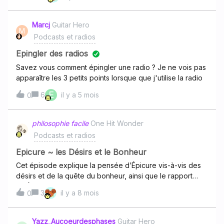
par avances et bonnes fêtesEtienne
Marcj
Guitar Hero
M
Podcasts et radios
Epingler des radios
Savez vous comment épingler une radio ? Je ne vois pas
apparaître les 3 petits points lorsque que j'utilise la radio
E
6
il y a 5 mois
0
philosophie facile
One Hit Wonder
Podcasts et radios
Epicure ~ les Désirs et le Bonheur
Cet épisode explique la pensée d’Épicure vis-à-vis des
désirs et de la quête du bonheur, ainsi que le rapport
qu’Épicure entretient avec la mort.
3
il y a 8 mois
0
Yazz_Aucoeurdesphases
Guitar Hero