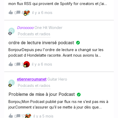
mon flux RSS qui provient de Spotify for creators et j’ai
mis à jour mes infos sur Spotify (l’hébergeur), mais rien
4
il y a 6 mois
0
n’est mis à jour sur Deezer…Comment puis-je changer la
photo, sachant que je n’arrive pas à passer par Deezer
for creators ?
Dorooooo
One Hit Wonder
D
Podcasts et radios
ordre de lecture inversé podcast
BonjourDepuis peu l'ordre de lecture a changé sur les
podcast d Hondelatte raconte. Avant nous avions la
lecture dans l'ordre 1/2 2/2 et debrief . Dorénavant la
2
il y a 6 mois
0
lecture se fait dans le sens inverse. Y a t il eu une mise à
jour ?
etienneroumanet
Guitar Hero
E
Podcasts et radios
Probleme de mise à jour Podcast
Bonjou,Mon Podcast publié par flux rss ne s’est pas mis à
jour.Comment s’assurer qu’il se mette à jour dès que
possiblehttps://anchor.fm/s/10cfcf8fc/podcast/rssMerci
17
il y a 5 mois
0