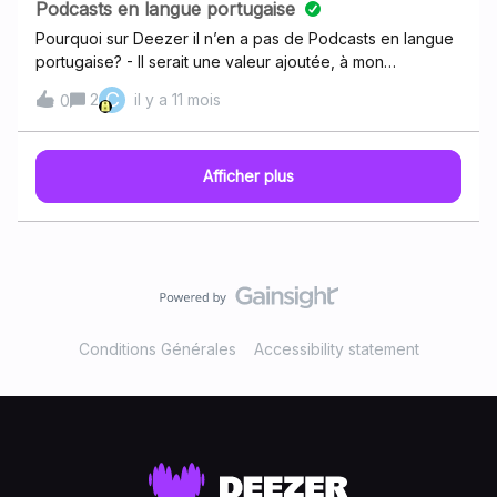
pour votre aide!
Podcasts en langue portugaise
Pourquoi sur Deezer il n’en a pas de Podcasts en langue
portugaise? - Il serait une valeur ajoutée, à mon
avis. Carlos
C
2
il y a 11 mois
0
Afficher plus
Conditions Générales
Accessibility statement