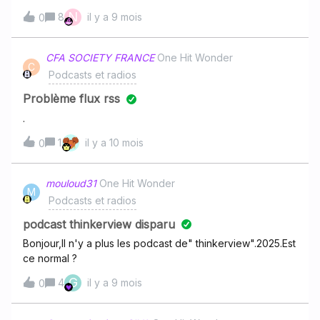
proposés. Est-ce que d'autres personnes sont
N
8
il y a 9 mois
0
concernées ? Merci de votre aide
CFA SOCIETY FRANCE
One Hit Wonder
C
Podcasts et radios
Problème flux rss
.
1
il y a 10 mois
0
mouloud31
One Hit Wonder
M
Podcasts et radios
podcast thinkerview disparu
Bonjour,Il n'y a plus les podcast de" thinkerview".2025.Est
ce normal ?
G
4
il y a 9 mois
0