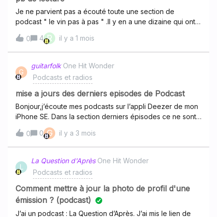
Je ne parvient pas a écouté toute une section de
podcast " le vin pas à pas " .Il y en a une dizaine qui ont
fonctionné. Et 200-300 autres ne marche pas
R
4
il y a 1 mois
0
.L'application m'affiche le chargement puis me signal
erreur lecture .Pouvez-vous solutionné le problème ?
guitarfolk
One Hit Wonder
G
Podcasts et radios
mise a jours des derniers episodes de Podcast
Bonjour,j’écoute mes podcasts sur l’appli Deezer de mon
iPhone SE. Dans la section derniers épisodes ce ne sont
pas les derniers épisodes des podcasts qui apparaissent.
G
0
il y a 3 mois
0
Comment faire?je précise que iOS est bien à jour merci
La Question d'Après
One Hit Wonder
L
Podcasts et radios
Comment mettre à jour la photo de profil d'une
émission ? (podcast)
J’ai un podcast : La Question d’Après. J’ai mis le lien de