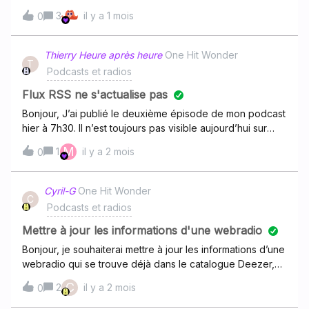
moi même.j’ai demandé à Ausha de faire les redirections
3
il y a 1 mois
0
mais je ne suis pas sûr que ca ait fonctionné.le PODCAST
est ici
: https://link.deezer.com/s/33GSjwCxdcycIaWZaR7RJet
Thierry Heure après heure
One Hit Wonder
T
l’URL du RSS d’origine est là
Podcasts et radios
: https://podcast.ehlesvilains.com/rss/le-morceau-
cachepar contre en voulant faire une revendication du
Flux RSS ne s'actualise pas
podcast, deezer en a créé un autre
Bonjour, J’ai publié le deuxième épisode de mon podcast
: https://link.deezer.com/s/33GTAZVfzHd4qsaFwbPZa (je
hier à 7h30. Il n’est toujours pas visible aujourd’hui sur
voudrais que celui là disparaisse et que celui d’origine se
Deezer, est-ce que certains d’entre vous ont déjà eu ce
M
1
il y a 2 mois
mette à jour avec le nouveau RSS (32 épisodes
0
problème ? Problème d’actualisation du flux RSS ? Merci
normalement) mais actuellement on est au 31.merci de
de votre retour !
votre aide ! --David DIDIERfroggydelight.com
Cyril-G
One Hit Wonder
C
Podcasts et radios
Mettre à jour les informations d'une webradio
Bonjour, je souhaiterai mettre à jour les informations d’une
webradio qui se trouve déjà dans le catalogue Deezer,
mais tous les liens que j’ai trouvé ne sont plus bons.
C
2
il y a 2 mois
0
Comment puis-je faire? merci par avance de votre
réponse.