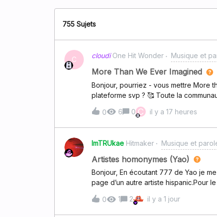
755 Sujets
cloudi
One Hit Wonder
Musique et pa
C
More Than We Ever Imagined
Bonjour, pourriez - vous mettre More t
plateforme svp ? 🥰 Toute la communaut
C
6
0
il y a 17 heures
0
ImTRUkae
Hitmaker
Musique et parol
Artistes homonymes (Yao)
Bonjour, En écoutant 777 de Yao je me 
page d’un autre artiste hispanic.Pour l
ici https://www.deezer.com/en/artist/53
1
2
il y a 1 jour
0
nouveau projet, un super groupe (com
carlito) Merci !