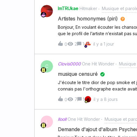
ImTRUkae
Hitmaker
Musique et parol
Artistes homonymes (piri)
Bonjour, En voulant écouter les chanso
que le profil de l’artiste n’existait pas
un autre artiste portant le même nom q
2
1
il y a 1 jour
0
doit chercher lesquelles sont de lui. Est
profil artiste avec ses sons, svp ? Et en
Piri)Pour le moment tout est là https:/
Clovis0000
One Hit Wonder
Musique 
éléments suivant sont de lui : albums :
C
Illusion, 600, Piri’s Farm (qui est d’aill
musique censuré
in : Bloodbath
J'écoute le titre dior de pop smoke et
connais pas l'orthographe exacte avait 
dans les parole et sur les autres plate
7
1
il y a 8 jours
0
llooll
One Hit Wonder
Musique et paro
L
Demande d'ajout d'album Psyche