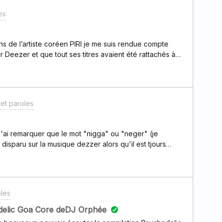
es
ns de l’artiste coréen PIRI je me suis rendue compte
 sur Deezer et que tout ses titres avaient été rattachés à
ue lui .. Résultat quand on veut écouter ses musiques on
 ce qu’il serait possible de régler cela en lui créant son
 profiter pour l’écrire comme il se doit (PIRI et pas
/www.deezer.com/en/artist/178721647 mais seuls les
et paroles
 Judgement, Desecration EPs : Resurrection Singles :
eurs un EP ?), Piri’s Farm 2 (idem) Compilations : Featured
 j'ai remarquer que le mot "nigga" ou "neger" (je
disparu sur la musique dezzer alors qu'il est tjours
formes,Est ce normal et pourquoi ?
les
delic Goa Core deDJ Orphée