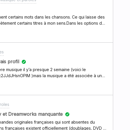
faite par une ancienne community manager il y a cinq
gré diverses tentatives de relance).J’ai donc été
e ce long article (transcription d’un podcast-maison de
nt certains mots dans les chansons. Ce qui laisse des
2023, mais je viens juste de tomber dessus), dans
tement certains titres à mon sens.Dans les options de
oins qui étaient alors) en charge de ces questions en
isir ce qui apparaît ou non, mais il n'y a rien par
 chansons. Avez vous une solution pour pouvoir écouter
Zacharie
es
is profil
ière musique il y’a presque 2 semaine (voici le
nyx2JJdJHsnOPlM )mais la musique a été associée à un
 https://link.deezer.com/s/33H12IwervTYX9YMPa8HAje
oir mon propre profil?
roles
ney et Dreamworks manquante
 bandes originales françaises qui sont absentes du
ns françaises existent officiellement (doublages, DVD et