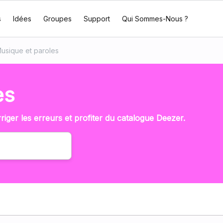
s
Idées
Groupes
Support
Qui Sommes-Nous ?
usique et paroles
es
iger les erreurs et profiter du catalogue Deezer.