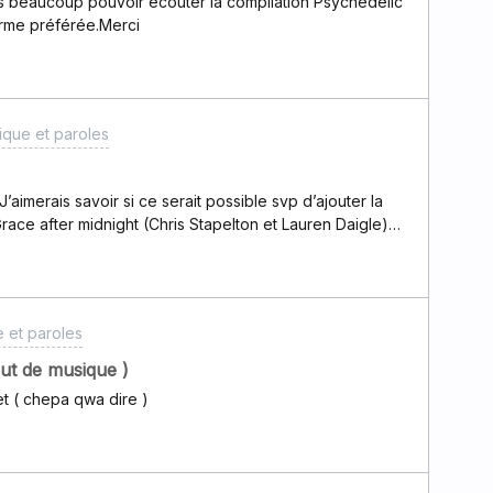
rais beaucoup pouvoir écouter la compilation Psychedelic
orme préférée.Merci
ique et paroles
aimerais savoir si ce serait possible svp d’ajouter la
Grace after midnight (Chris Stapelton et Lauren Daigle)
 et paroles
out de musique )
t ( chepa qwa dire )