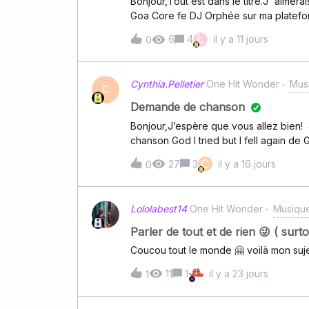
Bonjour,Tout est dans le titre.J' aime
Goa Core fe DJ Orphée sur ma platef
L
6
4
il y a 11 jours
0
Cynthia.Pelletier
One Hit Wonder
Mus
C
Demande de chanson
Bonjour,J’espère que vous allez bien! J’
chanson God I tried but I fell again de 
svp?
C
27
3
il y a 16 jours
0
Lololabest14
One Hit Wonder
Musique
Parler de tout et de rien 😜 ( surt
Coucou tout le monde 🤗 voilà mon suje
11
1
il y a 23 jours
1