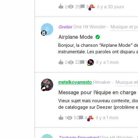
original sur deezer. L album nadine wax
26
3
il y a 30 jours
0
autres plate-forme.
Gxelax
One Hit Wonder
Musique et p
G
Airplane Mode
Bonjour, la chanson “Airplane Mode” d
instrumentale. Les paroles ont disparu 
vérifier s’il s’agit d’une erreur de cata
22
1
il y a 1 mois
0
strictement besoin pour dormir s’il vous 
metelkovamesto
Hitmaker
Musique et
Message pour l’équipe en charge
Vieux sujet mais nouveau contexte, don
de catalogage sur Deezer (problème
de la musique classique, etc., et leur
52
4
il y a 1 mois
1
été pour moi le gros point faible de De
souvent exprimée à ce sujet sur ce for
très vague « Deezer a conscience de c
Zacharie Enguehard
One Hit Wonder