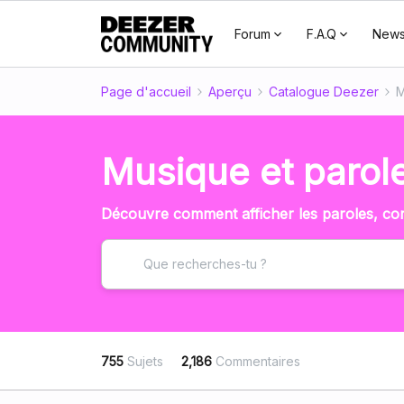
Forum
F.A.Q
New
Page d'accueil
Aperçu
Catalogue Deezer
M
Musique et parol
Découvre comment afficher les paroles, corr
755
Sujets
2,186
Commentaires