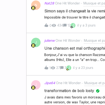
Nat28
One Hit Wonder
Musique et pa
N
Simon says il changeait la vie rem
Impossible de trouver le titre il changa
J
434
12
il y a 3 jours
0
julienw
One Hit Wonder
Musique et p
J
Une chanson est mal orthographi
Bonjour,J'ai vu que la chanson Razzma
albums (Hits), Elle a un “a” en trop… 
J
27
3
il y a 23 jours
1
Jipe64
One Hit Wonder
Musique et p
J
transformation de bob losty
J avais dans mes favoris un morceau de 
autre version, de wax Taylor, une repri