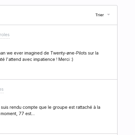
Trier
roles
han we ever imagined de Twenty-øne-Pilots sur la
é l'attend avec impatience ! Merci :)
es
suis rendu compte que le groupe est rattaché à la
e moment, 77 est
3562 mais il faudrait une page dédié. Yao est un tout
posé de ook, awitch, paledusk &amp; chico