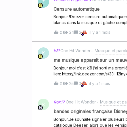
mais bon c’est compliqué… » (réponse 
Z
ans, mais depuis plus de nouvelles, mal
Censure automatique
vraiment très intéressée de pouvoir lir
Bonjour !Deezer censure automatiqueme
Deezer, qui apparemment date déjà de 
blancs dans la musique et gâche complè
lequel des personnes qui sont (ou du m
gestion du contenu explicite on peut cho
interne
24
2
il y a 1 mois
0
rapport à la censure à l'intérieur des
les chansons sans la censure ? Merci,
k3l
One Hit Wonder
Musique et parol
K
ma musique apparait sur un mauva
Bonjour moi c’est k3l j’ai sorti ma prem
lien: https://link.deezer.com/s/33H12I
profil déjà existant qui est celui ci :
25
3
il y a 1 mois
0
voudrais savoir comment je pourrais av
Rox17
One Hit Wonder
Musique et pa
R
bandes originales française Dis
Bonjour,Je souhaite signaler plusieurs
catalogue Deezer, alors que les versio