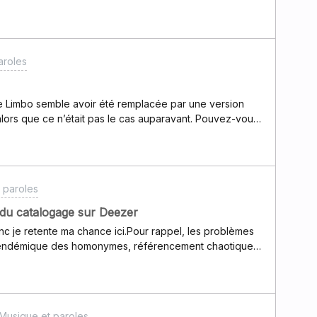
story a disparu. Il est pourtant encore disponible sur d
aroles
e Limbo semble avoir été remplacée par une version
alors que ce n’était pas le cas auparavant. Pouvez-vous
logue ou d’un problème de fichier audio ?(ps:j’en ai
plaît )
 paroles
 du catalogage sur Deezer
c je retente ma chance ici.Pour rappel, les problèmes
 endémique des homonymes, référencement chaotique
s conséquences sur nos recommandations) ont toujours
ezer par rapport à la concurrence, et je me suis
um.Mais je n’ai jamais obtenu de réponse, autre qu’un
es problèmes, et quelques actions ont été entreprises,
Musique et paroles