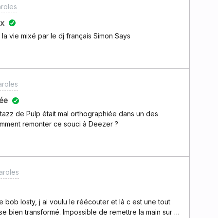
roles
ix
it la vie mixé par le dj français Simon Says
aroles
ée
tazz de Pulp était mal orthographiée dans un des
Comment remonter ce souci à Deezer ?
aroles
bob losty, j ai voulu le réécouter et là c est une tout
se bien transformé. Impossible de remettre la main sur l