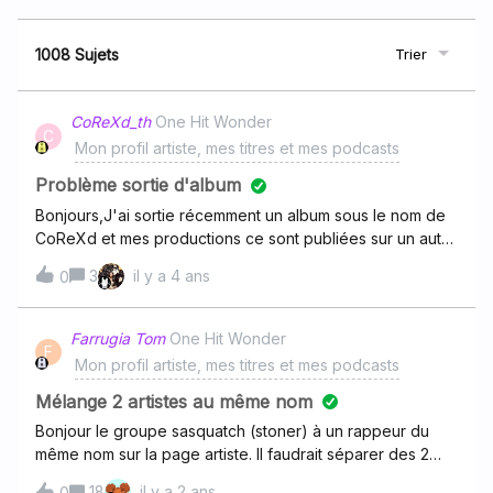
1008 Sujets
Trier
CoReXd_th
One Hit Wonder
C
Mon profil artiste, mes titres et mes podcasts
Problème sortie d'album
Bonjours,J'ai sortie récemment un album sous le nom de
CoReXd et mes productions ce sont publiées sur un autre
compte et je voudrais savoir si ce savoir si c'est possible
3
il y a 4 ans
0
debke rediré sur mon compte ( de plus la photo du
compte ne mz convient pas du tout)
Farrugia Tom
One Hit Wonder
F
Mon profil artiste, mes titres et mes podcasts
Mélange 2 artistes au même nom
Bonjour le groupe sasquatch (stoner) à un rappeur du
même nom sur la page artiste. Il faudrait séparer des 2
artistes svp.
18
il y a 2 ans
0