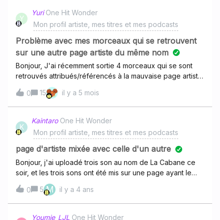
:https://deezer.page.link/zRf5UD6bS3Evp12CA Voici mon
Yuri
One Hit Wonder
Y
instagram pour preuve
Mon profil artiste, mes titres et mes podcasts
:https://instagram.com/grino.officiel?
utm_medium=copy_link Je voudrais avoir mon compte
Problème avec mes morceaux qui se retrouvent
artiste pour mes projets car sans ça je n’ai pas de compte
sur une autre page artiste du même nom
à claim pour pouvoir récupérer mes créations. J’aimerais
Bonjour, J'ai récemment sortie 4 morceaux qui se sont
savoir si quelque chose peut-être fait pour cela ?Merci
retrouvés attribués/référencés à la mauvaise page artiste
!Grino
du même nom que la mienne (Yuri). Serait-il possible de
15
il y a 5 mois
0
modifier cela? Merci par avance de votre
réponse.Morceau
1 https://deezer.page.link/GkTESCMopJGVRTJw7Morcea
Kaintaro
One Hit Wonder
K
u
Mon profil artiste, mes titres et mes podcasts
2 https://deezer.page.link/DkbaFtHk3U9MWw538Morcea
u 3
page d'artiste mixée avec celle d'un autre
https://deezer.page.link/AmCxDxm1YcGWrJsU6Morceau
Bonjour, j'ai uploadé trois son au nom de La Cabane ce
4 https://deezer.page.link/zsScPhLKR5jwtauS9 Ma page
soir, et les trois sons ont été mis sur une page ayant le
artiste
même nom. Si quelqu'un pouvait m'aider ^^
M
5
il y a 4 ans
https://deezer.page.link/ATQUsPMfARKMqKq77 Cordiale
0
ment,Yuri
Youmie_LJL
One Hit Wonder