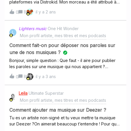
plateformes via Distrokid. Mon morceau a été attribué à
un artiste homonyme, ce qui fait que je n’arrive pas à me
8
il y a 2 ans
0
créer de compte Deezer creator… Pouvez-vous m’aider
svp ?
Lighters music
One Hit Wonder
L
Mon profil artiste, mes titres et mes podcasts
Comment fait-on pour déposer nos paroles sur
une de nos musiques ?
Bonjour, simple question : Que faut - il aire pour publier
les paroles sur une musique qui nous appartient ?
(Somewhere - Les Lighters)
8
il y a 3 ans
0
Leila
Ultimate Superstar
Mon profil artiste, mes titres et mes podcasts
Comment ajouter ma musique sur Deezer ?
Tu es un artiste non-signé et tu veux mettre ta musique
sur Deezer ?On aimerait beaucoup t’entendre ! Pour que
tes titres soient disponibles en streaming sur Deezer, il