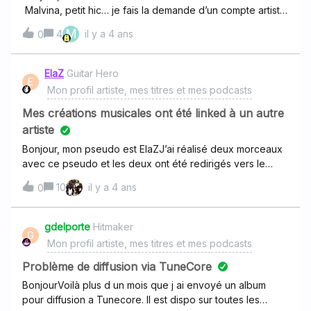
Malvina, petit hic… je fais la demande d’un compte artiste
et je me rend compte que mes 2 titres “Un million de
M
4
il y a 4 ans
0
roses” et “Dansons avec les fous” se retrouvent sous le
nom d’une artiste qui n’est pas moi mais qui s’appelle
aussi Malvina.Que faire comme démarches pour rectifier
ElaZ
Guitar Hero
E
ce problème ?Merci beaucoup pour vos réponses!
Mon profil artiste, mes titres et mes podcasts
Mes créations musicales ont été linked à un autre
artiste
Bonjour, mon pseudo est ElaZJ’ai réalisé deux morceaux
avec ce pseudo et les deux ont été redirigés vers le
profil d’un musicien que je ne connais pas (du nom de
10
il y a 4 ans
0
Elaz (sans Z majuscule)
https://www.deezer.com/en/artist/1428426 Voici les deux
morceaux en question
gdelporte
Hitmaker
G
:https://deezer.page.link/PysXBAYuJTZc1Ptb8https://deez
Mon profil artiste, mes titres et mes podcasts
er.page.link/L962R9Ea5ZW97Hn39 Voici mon instagram
pour preuve https://www.instagram.com/elazmusic/ Mon
Problème de diffusion via TuneCore
label avec lequel le premier morceau est sorti
BonjourVoilà plus d un mois que j ai envoyé un album
(dreamhop) avait contacté deezer il y a de cela des
pour diffusion a Tunecore. Il est dispo sur toutes les
semaines, et je n’ai toujours aucune nouvelle et surtout