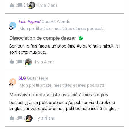
plateformes sauf deezer. j ai sollicité de nouveau
34
il y a 3 ans
pas de compte à claim pour pouvoir récupérer mes
0
Tunecore qui me dit avoir effectué un second envoi et
créations. J’aimerais savoir si quelque chose peut-être
idem, deezer n a toujours pas diffusé apres deux
fait pour cela ?Merci !ElaZ
semaines.est ce normal?
Lolo Isgood
One Hit Wonder
L
Mon profil artiste, mes titres et mes podcasts
Dissociation de compte deezer
Bonjour, je fais face a un problème Aujourd’hui a minuit j’ai
sorti cette musique
:https://deezer.page.link/s6CggDMnsrpjfp7b7 le soucis
1
il y a 4 ans
0
c’est que je l’ai distribué sur les plateformes avec
distrokid et il n’y eu aucun aucun problème du côté de
spotify par exemple j’ai bien mon propre compte, mais sur
SLG
Guitar Hero
S
deezer en plus du fait de ne pas avoir de compte, j’ai été
Mon profil artiste, mes titres et mes podcasts
inclus dans la discographie d’un artiste du même nom que
moi et je ne sais pas quoi faire, pouvez vous m’aider svp?
Mauvais compte artiste associé à mes singles
bonjour , j’ai un petit probleme j’ai publier via distrokid 3
singles sur votre plateforme , petit bemole mes 3 singles
sont associer a un artiste qui n’est pas moi que faire ?
3
il y a 4 ans
0
merci d’avance