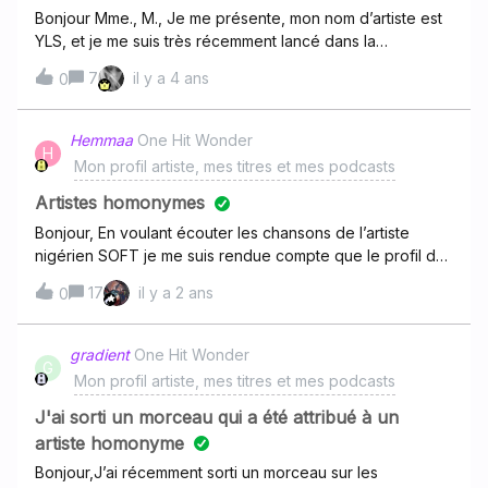
Bonjour Mme., M., Je me présente, mon nom d’artiste est
YLS, et je me suis très récemment lancé dans la
production musicale, et ai à ce titre, publié 2 single sur
7
il y a 4 ans
0
votre plateforme.Je viens de m’apercevoir qu’un autre
artiste ayant le même pseudonyme que moi, a également
auparavant publié ses titres sous notre pseudonyme, et
Hemmaa
One Hit Wonder
H
ainsi mes titres et les siens se retrouvent
Mon profil artiste, mes titres et mes podcasts
mélangés. Existe t-il une solution à ce problème, afin que
nous puissions avoir tout deux, un profil distinct ? Je vous
Artistes homonymes
remercie pour toute l’aide que vous pourriez
Bonjour, En voulant écouter les chansons de l’artiste
m’apporter.Mes single sont “Bolide &amp;
nigérien SOFT je me suis rendue compte que le profil de
Encaisse”. Bonne soirée, YLS.
l’artiste n’existait pas sur Deezer et que tout ses titres
17
il y a 2 ans
0
avaient été rattachés à un groupe d’artiste
antillais portant le même nom que lui .. Résultat quand on
veut écouter ses musiques on doit chercher lesquelles
gradient
One Hit Wonder
G
sont de lui. Est ce qu’il serait possible de régler cela en lui
Mon profil artiste, mes titres et mes podcasts
créant son profil artiste avec ses sons , svp ?!
J'ai sorti un morceau qui a été attribué à un
artiste homonyme
Bonjour,J’ai récemment sorti un morceau sur les