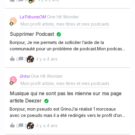
LaTribuneOM
One Hit Wonder
L
Mon profil artiste, mes titres et mes podcasts
Supprimer Podcast
Bonjour, Je me permets de solliciter l’aide de la
communauté pour un problème de podcast.Mon podcast,
auparavant diffusé via Anchor.fm, avait une diffusion
3
il y a 4 ans
0
automatique sur Deezer. Celle-ci a récemment “sauté”,
j’ignore pourquoi.Du coup, j’ai fait une demande pour
diffuser manuellement mon podcast. Par contre, l’ancien
Grino
One Hit Wonder
G
est toujours présent, sans les nouveaux épisodes, et ça
Mon profil artiste, mes titres et mes podcasts
fait un doublon… J’aimerai supprimer l’ancien, mais
j’ignore comment faire cette manip’.Quelqu’un saurait
Musique qui ne sont pas les mienne sur ma page
m’aider svp ? :-)Merci beaucoup !Julien
artiste Deezer
Bonjour, mon pseudo est GrinoJ’ai réalisé 1 morceaux
avec ce pseudo mais il a été redirigés vers le profil d’un
artiste qui n’est pas moi
2
il y a 4 ans
0
: https://www.deezer.com/fr/artist/1768741 Voici
le morceau en question