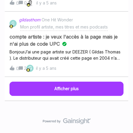
0
il y a 5 ans
0
faut passer par un des nombreux distributeurs digitaux de
musique. On te dit tout par ici
: https://www.deezer.com/fr/company/label_artists
gildasthom
One Hit Wonder
G
Mon profil artiste, mes titres et mes podcasts
compte artiste : je veux l'accès à la page mais je
n'ai plus de code UPC
BonjourJ’ai une page artiste sur DEEZER ( Gildas Thomas
). Le distributeur qui avait créé cette page en 2004 n’a
plus aucune donnée et aucun code UPC.. Or je voudrais
G
2
il y a 5 ans
0
reprendre la main sur cette page. Et donc comment faire
pour retrouver ces codes UPC?? Merci
Afficher plus