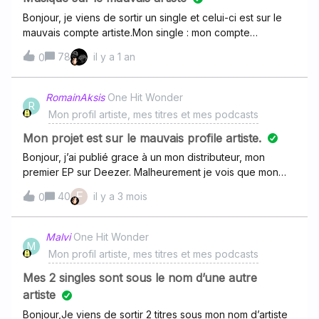
Bonjour, je viens de sortir un single et celui-ci est sur le
mauvais compte artiste.Mon single : mon compte
: https://www.deezer.com/fr/profile/4680372722Merci
78
il y a 1 an
0
d’avance de m’aider.
RomainAksis
One Hit Wonder
R
Mon profil artiste, mes titres et mes podcasts
Mon projet est sur le mauvais profile artiste.
Bonjour, j’ai publié grace à un mon distributeur, mon
premier EP sur Deezer. Malheurement je vois que mon
projet est sur le mauvais profile d’artiste ayant le même
F
40
il y a 3 mois
0
nom que moi. De ce fait je n’ai pas pu obtenir un accès à
mon propre compte artiste.mon EP :
http://www.deezer.com/album/271358962Mauvais profile :
Malvi
One Hit Wonder
M
https://deezer.page.link/tDK4NZkRGEf7PgJ88Merci
Mon profil artiste, mes titres et mes podcasts
d’avance,Cordialement.
Mes 2 singles sont sous le nom d’une autre
artiste
Bonjour,Je viens de sortir 2 titres sous mon nom d’artiste