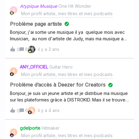
Atypique Musique
One Hit Wonder
A
Mon profil artiste, mes titres et mes podcasts
Problème page artiste
Bonjour, j'ai sortie une musique il ya quelque mois avec
Imusician, au nom d'artiste de Judy, mais ma musique a
été référencer sur une autre page artiste qui n'est pas la
8
il y a 3 ans
0
mienne et qui ne me correspond pas du tout, pouvez
vous régler ce problème svp, car ce n'est pas idéal pour
ma promo musicale, sachant que je compte bientôt sortie
ANY_OFFICIEL
Guitar Hero
A
de nouveau projet
Mon profil artiste, mes titres et mes podcasts
Problème d’accès à Deezer for Creators
Bonjour, je suis un jeune artiste et je distribue ma musique
sur les plateformes grâce à DISTROKID. Mais il se trouve
que mes réalisations sont assimilées à un Deezer creator
A
6
il y a 4 ans
0
qui n’est pas le mien a un autre artiste qui n’est pas moi.
Alors j’aimerais créer mon Deezer creator afin d’obtenir
l’accès sur mes réalisations et mes statistiques. merci.
gdelporte
Hitmaker
G
Mon profil artiste, mes titres et mes podcasts