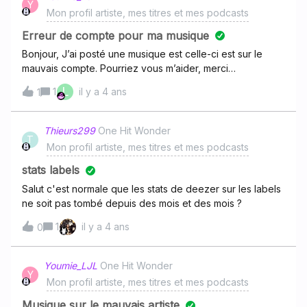
Y
Mon profil artiste, mes titres et mes podcasts
Erreur de compte pour ma musique
Bonjour, J’ai posté une musique est celle-ci est sur le
mauvais compte. Pourriez vous m’aider, merci
d’avance.Ma musique : Mon compte :
L
1
il y a 4 ans
1
https://www.deezer.com/fr/profile/4680372722
Thieurs299
One Hit Wonder
T
Mon profil artiste, mes titres et mes podcasts
stats labels
Salut c'est normale que les stats de deezer sur les labels
ne soit pas tombé depuis des mois et des mois ?
1
il y a 4 ans
0
Youmie_LJL
One Hit Wonder
Y
Mon profil artiste, mes titres et mes podcasts
Musique sur le mauvais artiste