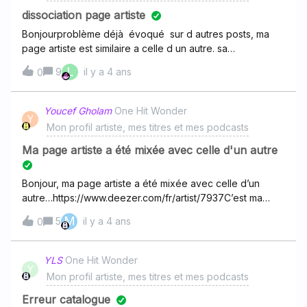
dissociation page artiste
Bonjourproblème déjà évoqué sur d autres posts, ma
page artiste est similaire a celle d un autre. sa
discographie apparait dans la notre et
L
9
il y a 4 ans
0
inversement.https://www.deezer.com/en/artist/48377902l
artiste allemande ( et homonyme) est a dissocier. merci
Youcef Gholam
One Hit Wonder
Y
Mon profil artiste, mes titres et mes podcasts
Ma page artiste a été mixée avec celle d'un autre
Bonjour, ma page artiste a été mixée avec celle d’un
autre…https://www.deezer.com/fr/artist/7937C’est ma
photo de profil et mon single “Picture” mais le reste ne
M
5
il y a 4 ans
0
m’appartient pas… Et d’ailleurs mon nom d’ariste est
Yoücef et non pas Youcef...
YLS
One Hit Wonder
Y
Mon profil artiste, mes titres et mes podcasts
Erreur catalogue