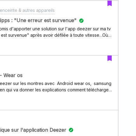
e et la solution.Symptômes La musique ne joue pas
enceinte & autres appareils
s comme il devrait Vous ne pouvez pas voir le player
er, play.lecture, etc.) Solutions possibles : Assurez-
pps : "Une erreur est survenue"
omis d'apporter une solution sur l'app deezer sur ma tv
tain comment faire, il vous suffit dans votre navigateur
 est survenue" après avoir défilée à toute vitesse…Où
e mon navigateur”). Ensuite veuille
ient pénible !Philippe
 - Wear os
r deezer sur les montres avec Android wear os, samsung
ien qui va donner les explications comment télécharger
/fr/articles/115004423629-Deezer-sur-Android-Wearje
r deezer et je vais commencer les
Madmix super users de l'entraide 🐱😃😃😃Photo de
 et biensur grande nouveauté deezer et maintenant
que sur l'application Deezer