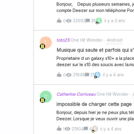
Bonjour, Depuis plusieurs semaines, j
compte Deezer sur mon téléphone Portab
connexion a échoué”. J’ai désinstallé à 
A
22692
35
il y a 3 ans
0
vain. Or sur ma Tv et sur mon Pc, je n
et votre aide. Bien Cordialement,
toto25
One Hit Wonder
Android
T
Musique qui saute et parfois qui s
Proprietaire d un galaxy s10+ a la place
deezer sur le s10 des soucis avec la.
parfois qui s arrete. Ceci en bluetooth 
A
21948
21
il y a 4 ans
0
souci en utilisant samsung musique ou i
verouille ou lorsque l ecran s eteint ce
rencontre ce probleme que sur le s10+
Catherine Corriveau
One Hit Wonder
fonctionnent parfaitement M
C
impossible de charger cette page
Bonjour, depuis hier je ne peux plus té
Deezer. Lorsque je veux ouvrir une play
réessayer. Pouvez-vous m'aider rapidem
K
21904
4
il y a 4 ans
1
et j'ai même essayé avec mes données