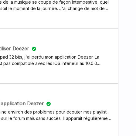
ure de la musique se coupe de façon intempestive, quel
 soit le moment de la journée. J'ai changé de mot de
été piratée, mais rien n'y fait. Par exemple, ce matin, ça
re toutes les chansons. On perd tout le plaisir de
 satisfaisante. Que faire avant de de se désabonner ?
iliser Deezer
Ipad 32 bits, j'ai perdu mon application Deezer. La
t pas compatible avec les IOS inférieur au 10.0.0.
me?
l'application Deezer
ine environ des problèmes pour écouter mes playlist.
 sur le forum mais sans succès. Il apparaît régulièrement
 impossible. Malheureusement, le contenu demandé ne
annuler ou de réessayer, mais lorsque je réessaye, j'ai à