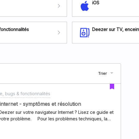
iOS
fonctionnalités
Deezer sur TV, enceint
Trier
e, bugs & fonctionnalités
internet - symptômes et résolution
ezer sur votre navigateur Internet ? Lisez ce guide et
es problèmes techniques, la
primer votre
 fonctionne toujours pas ? Nous avons essayé de créer
r que vous puissiez retrouver ce que vous voyez sur