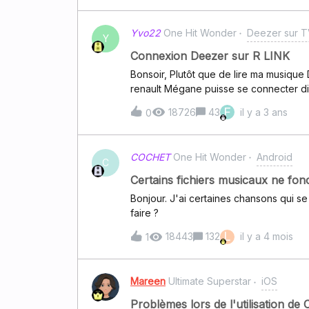
Yvo22
One Hit Wonder
Deezer sur TV
Y
Connexion Deezer sur R LINK
Bonsoir, Plutôt que de lire ma musique DEEZER en bluetoot
renault Mégane puisse se connecter d
s8, et que je puisse écouter ma musique Mais je ne sais pas comment faire pour que ce s
F
18726
43
il y a 3 ans
0
RLink reconnaisse mon téléphone en USB et surtout, qu'il reconna
aurait il une solution ? Merci d'avance
COCHET
One Hit Wonder
Android
C
Certains fichiers musicaux ne fonc
Bonjour. J'ai certaines chansons qui se
faire ?
L
18443
132
il y a 4 mois
1
Mareen
Ultimate Superstar
iOS
Problèmes lors de l'utilisation de