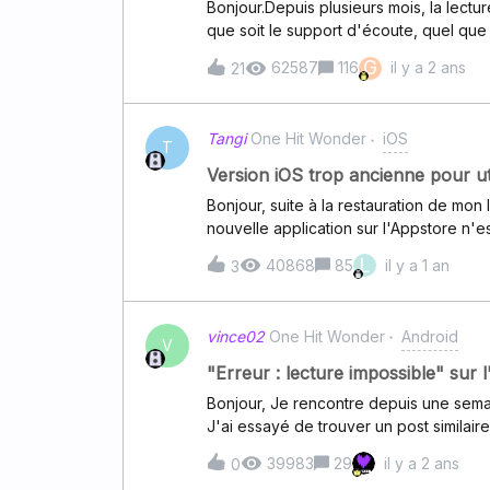
Bonjour.Depuis plusieurs mois, la lect
que soit le support d'écoute, quel que
passe plusieurs fois, au cas où j'aurais 
G
62587
116
il y a 2 ans
21
s'arrête toutes les 2 ou 3 chansons, voi
l'écoute. Je ne trouve aucune réponse
Tangi
One Hit Wonder
iOS
T
Version iOS trop ancienne pour ut
Bonjour, suite à la restauration de mon 
nouvelle application sur l'Appstore n'es
Comment peut-on résoudre le problè
L
40868
85
il y a 1 an
3
vince02
One Hit Wonder
Android
V
"Erreur : lecture impossible" sur 
Bonjour, Je rencontre depuis une sema
J'ai essayé de trouver un post similaire
le message suivant : "Erreur: lecture
39983
29
il y a 2 ans
0
peut pas être chargé.". J'ai le choix d'