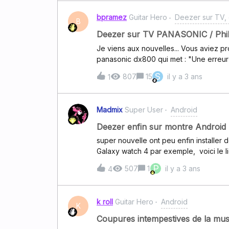
Deezer et ainsi identifier le problèm
bpramez
Guitar Hero
Deezer sur TV, 
correctement Deezer.com ne répond pa
B
ou les boutons de contrôles (skip/pass
Deezer sur TV PANASONIC / Phili
vous que votre navigateur est à jour Supprimer le cache Essayer de supprimer le cache de
Je viens aux nouvelles... Vous aviez pr
votre navigateur (si vous n’êtes pas cer
panasonic dx800 qui met : "Une erreur
internet “comment supprimer le cache d
en êtes vous ?Vous êtes morts ?Ça dev
S
807
15
il y a 3 ans
1
Madmix
Super User
Android
Deezer enfin sur montre Android
super nouvelle ont peu enfin installe
Galaxy watch 4 par exemple, voici le l
Deezer. https://support.deezer.com/hc
P
507
1
il y a 3 ans
4
suis très content et je viens d'installe
téléchargements. Génial Amicalement 
mon menu de ma montre Galaxy watch 4
k roll
Guitar Hero
Android
installé en bonne place 😃
K
Coupures intempestives de la musi