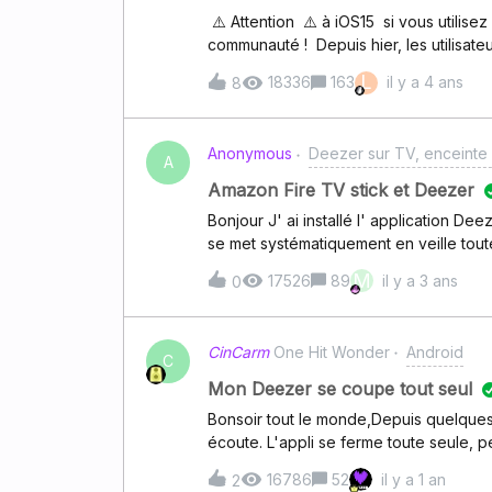
⚠️ Attention ⚠️ à iOS15 si vous utilis
communauté ! Depuis hier, les utilisat
iOS (iOS 15).Attention si vous utilisez
L
18336
163
il y a 4 ans
8
nouvelle version iOS15, de nombreuses
du tout. DEEZER est malheureusement 
fonctionne pas du tout sur CARPLAY.No
Anonymous
Deezer sur TV, enceinte 
inconvénients que vont engendrer la mi
A
télécharger. “Et si j'ai déjà installé iOS
Amazon Fire TV stick et Deezer
15, DEEZER et probablement d'autres s
Bonjour J' ai installé l' application Dee
CarPlay. Il semble exister des moyens d
se met systématiquement en veille toute
connaissons pas les conséquences d’un
télécommande pour reprendre la lecture là où je l' ai 
M
17526
89
il y a 3 ans
0
absolument pas avec les services streaming d' Amazon Music ou de Spotify qui eux peuvent
tourner des heures sans aucune interru
soucis ( insupportable )? .. Merci
CinCarm
One Hit Wonder
Android
C
Mon Deezer se coupe tout seul
Bonsoir tout le monde,Depuis quelques
écoute. L'appli se ferme toute seule, p
d'un certain temps d'écoute, ça coupe…J
16786
52
il y a 1 an
2