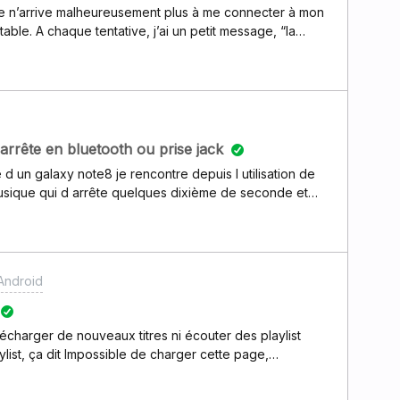
e n’arrive malheureusement plus à me connecter à mon
le. A chaque tentative, j’ai un petit message, “la
plusieurs reprise, et réinstallé l’application mais en
’ai pas de soucis. Merci par avance pour votre réponse
'arrête en bluetooth ou prise jack
 d un galaxy note8 je rencontre depuis l utilisation de
musique qui d arrête quelques dixième de seconde et
mais aussi en passant par la prise jack. Je n ai pas ce
tunes. J ai l impression que lorsque le telephone se
la joue aussi sur la continuité de la musique. Je ne
 les autres portables de l abonnement deezer
Android
erci d'avance
lécharger de nouveaux titres ni écouter des playlist
list, ça dit Impossible de charger cette page,
ent s.v.p. merci ma connection internet est très bonne
 mobiles.