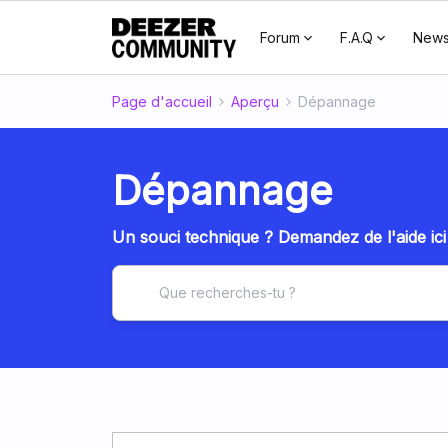
Forum
F.A.Q
New
Page d'accueil
Aperçu
Dépannage
Dépannage
Un souci technique ? Demandez de l'aide ici 