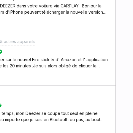
ez DEEZER dans votre voiture via CARPLAY. Bonjour la
eurs d'iPhone peuvent télécharger la nouvelle version
 DEEZER dans votre voiture via CARPLAY. En raison de la
 applications via CarPlay fonctionnent à peine ou pas
concerné par le problème.Pour le moment, DEEZER ne
us vous suggérons donc de réfléchir aux avantages et
& autres appareils
se à jour vers iOS 15 avant de prendre la décision la
 15 ?” Pour tous ceux qui ont déjà installé iOS
ervices ne seront temporairement pas disponibles via
zer sur le nouvel Fire stick tv d' Amazon et l' application
e retourner sur la version iOS14, mais nous ne
 les 20 minutes .Je suis alors obligé de cliquer la
 tel rétrogradage.De notre coté, nos équipes sont mo
laissée . Le problème ne se pose
ption... Si quelqu' un a une idée pour résoudre ce
 temps, mon Deezer se coupe tout seul en pleine
eu importe que je sois en Bluetooth ou pas, au bout
'ai désinstallé et réinstallé, rien ne change.Que faire?