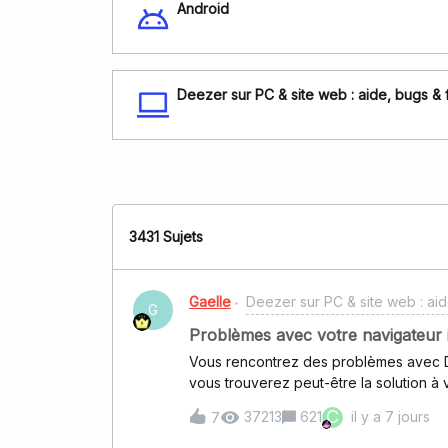
Android
Deezer sur PC & site web : aide, bugs & 
3431 Sujets
Gaelle
Deezer sur PC & site web : aid
G
Problèmes avec votre navigateur 
Vous rencontrez des problèmes avec De
vous trouverez peut-être la solution à votre problème. Pour l
solution la plus simple est souvent la bonne ! Donc tout d’abord, veuillez sup
C
37213
621
il y a 7 jours
7
navigateur, puis le réinstaller Cela ne
une liste des “symptômes” connus, pou