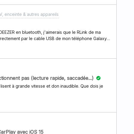
, enceinte & autres appareils
h, j'aimerais que le RLink de ma
irectement par le cable USB de mon téléphone Galaxy
atané
isse DEEZER... Quelq'un
tionnent pas (lecture rapide, saccadée...)
 lisent à grande vitesse et don inaudible. Que dois je
 CarPlay avec iOS 15