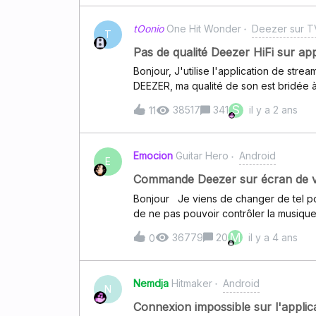
nouveau le message d'erreur. Avez vou
résoudre cela ? Je vous remercie d'
tOonio
One Hit Wonder
Deezer sur TV
journée
T
Pas de qualité Deezer HiFi sur ap
Bonjour, J'utilise l'application de streaming HEOS via un ampli MARANTZ et concernant
DEEZER, ma qualité de son est bridée à
le souci). Lorsque j'utilise l'applicatio
S
38517
341
il y a 2 ans
11
bien en FLAC. Via l'application DEEZE
leur application MUSICAST cette fois, je suis bien en HIFI. Y a t
HEOS et
Emocion
Guitar Hero
Android
E
Commande Deezer sur écran de v
Bonjour Je viens de changer de tel pour
de ne pas pouvoir contrôler la musique 
lecture en cours ou la pochette). Sur l
M
36779
20
il y a 4 ans
0
farfouiller dans les notifications de l'a
autorisations de l'application et la batter
c'est une toute petite icône ne notific
Nemdja
Hitmaker
Android
Des idées svp? Merci de votre aide. 
N
Connexion impossible sur l'appli