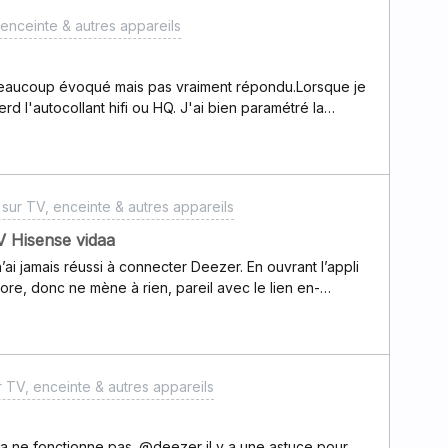
enceinte & autres appareils
 beaucoup évoqué mais pas vraiment répondu.Lorsque je
d l'autocollant hifi ou HQ. J'ai bien paramétré la
onglet des réglages.Dans les pages d'aide, il est indiqué
pareil avec Chromecast intégré, on garge le hifi mais
s, il n'y en a que quelques uns qui sont indiqués hi-fi.
ppareils pour avoir de la haute qualité ? Avec un
sur TV, enceinte & autres appareils
de hi-fi ?Merci d'avance pour ces précisions.
 Hisense vidaa
n’ai jamais réussi à connecter Deezer. En ouvrant l’appli
tore, donc ne mène à rien, pareil avec le lien en-
ossible de trouver où le mettre.Sur l’appli quand je
l ne se passe rien.
 TV, enceinte & autres appareils
 ça ne fonctionne pas. @deezer il y a une astuce pour