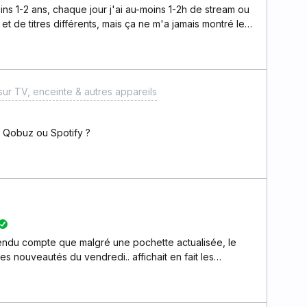
ins 1-2 ans, chaque jour j'ai au-moins 1-2h de stream ou
s et de titres différents, mais ça ne m'a jamais montré le
pourquoi ?
ur TV, enceinte & autres appareils
 Qobuz ou Spotify ?
rendu compte que malgré une pochette actualisée, le
s nouveautés du vendredi.. affichait en fait les
contre, magie, si je clic sur Sauvegarder, alors la
lle playlist fraîche de cette semaine… et donc pas celle