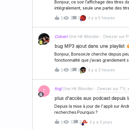
Bonjour, ce soir l’affichage des titres d
votre navigateur (si vous n’êtes pas cer
intégralement, seule une partie des tit
internet “comment supprimer le cache d
clignoter.Esais faits sur 2 PC (fixe et 
2
2
il y a 5 heures
0
résolution.Phyt’
Colveri
One Hit Wonder
Deezer sur PC
bug MP3 ajout dans une playlist
Bonjour, BonsoirJe cherche depuis pe
fonctionnalité que j’avais grandement s
créer une playlist pour me faire des “al
5
3
il y a 3 heures
0
que le “-” habituel quand ce champ n’e
(comme mon téléphone) l’artiste appara
cela venait de mon coté ou si d’autres
ttojj
One Hit Wonder
Deezer sur TV, e
de votre attention.Cordialement
T
plus d'accès aux podcast depuis l
Depuis la mise à jour de l'appli sur An
recherches.Pourquoi ?
13
2
il y a 3 jours
0