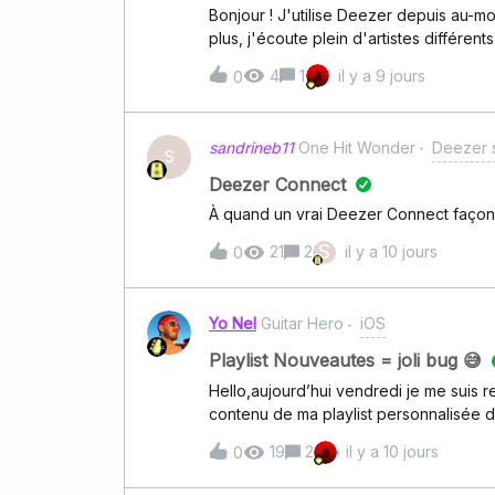
Bonjour ! J'utilise Deezer depuis au-mo
plus, j'écoute plein d'artistes différent
Deezer wrapped ou le Deezer month, 
4
1
il y a 9 jours
0
sandrineb11
One Hit Wonder
Deezer s
S
Deezer Connect
À quand un vrai Deezer Connect façon
S
21
2
il y a 10 jours
0
Yo Nel
Guitar Hero
iOS
Playlist Nouveautes = joli bug 😅
Hello,aujourd’hui vendredi je me suis 
contenu de ma playlist personnalisée de
nouveautés de la semaine dernière. Par 
19
2
il y a 10 jours
0
playlist enregistrée est bien une nouve
affichée 😅😅