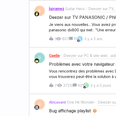
mon menu de ma montre Galaxy watch 4
bpramez
Guitar Hero
Deezer sur TV, 
installé en bonne place 😃
B
Deezer sur TV PANASONIC / Phili
Je viens aux nouvelles... Vous aviez pr
panasonic dx800 qui met : "Une erreur
en êtes vous ?Vous êtes morts ?Ça dev
S
807
15
il y a 3 ans
1
Gaelle
Deezer sur PC & site web : aid
G
Problèmes avec votre navigateur 
Vous rencontrez des problèmes avec De
vous trouverez peut-être la solution à votre problème. Pour l
solution la plus simple est souvent la bonne ! Donc tout d’abord, veuillez sup
C
37212
621
il y a 5 jours
7
navigateur, puis le réinstaller Cela ne
une liste des “symptômes” connus, pou
Deezer et ainsi identifier le problèm
Rincevent
One Hit Wonder
Deezer sur
correctement Deezer.com ne répond pa
R
ou les boutons de contrôles (skip/pass
Bug affichage playlist
vous que votre navigateur est à jour Supprimer le cache Essayer de supprimer le cache de