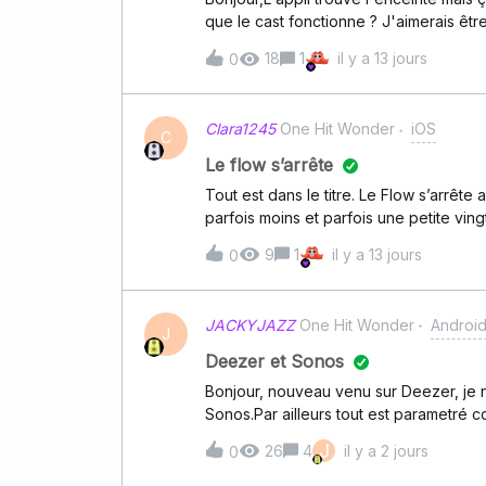
que le cast fonctionne ? J'aimerais êt
18
1
il y a 13 jours
0
Clara1245
One Hit Wonder
iOS
C
Le flow s’arrête
Tout est dans le titre. Le Flow s’arrêt
parfois moins et parfois une petite vin
Ça va faire un an j’ai l’impression si c
9
1
il y a 13 jours
0
s’arrête de la même façon. Jongler entr
désagréable d’utilisation. Qu’en est-il
JACKYJAZZ
One Hit Wonder
Androi
J
Deezer et Sonos
Bonjour, nouveau venu sur Deezer, je n
Sonos.Par ailleurs tout est parametré c
J
26
4
il y a 2 jours
0