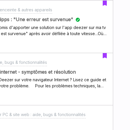
 et biensur grande nouveauté deezer et maintenant
enceinte & autres appareils
pps : "Une erreur est survenue"
omis d'apporter une solution sur l'app deezer sur ma tv
 est survenue" après avoir défilée à toute vitesse…Où
ient pénible !Philippe
e, bugs & fonctionnalités
internet - symptômes et résolution
ezer sur votre navigateur Internet ? Lisez ce guide et
es problèmes techniques, la
primer votre
 fonctionne toujours pas ? Nous avons essayé de créer
r que vous puissiez retrouver ce que vous voyez sur
e et la solution.Symptômes La musique ne joue pas
 PC & site web : aide, bugs & fonctionnalités
s comme il devrait Vous ne pouvez pas voir le player
er, play.lecture, etc.) Solutions possibles : Assurez-