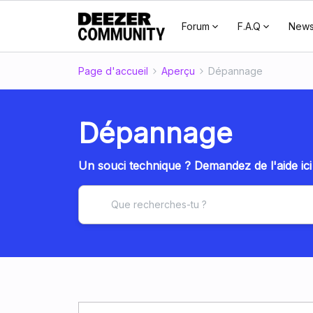
Forum
F.A.Q
New
Page d'accueil
Aperçu
Dépannage
Dépannage
Un souci technique ? Demandez de l'aide ici 