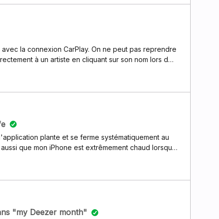
 avec la connexion CarPlay. On ne peut pas reprendre
ectement à un artiste en cliquant sur son nom lors d
le. Encore d autres inconvénients. Une mise à jour
s régler cela ?
fe
, l'application plante et se ferme systématiquement au
e aussi que mon iPhone est extrêmement chaud lorsque
r Deezer? Merci
ans "my Deezer month"