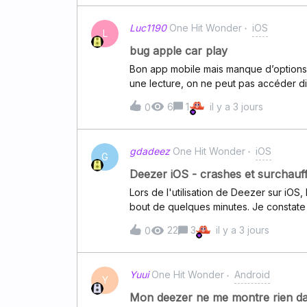
Luc1190
One Hit Wonder
iOS
L
bug apple car play
Bon app mobile mais manque d’options
une lecture, on ne peut pas accéder dir
une écoute dans une compile par exemp
6
1
il y a 3 jours
0
CarPlay serait nécessaire. Pourriez-vou
gdadeez
One Hit Wonder
iOS
G
Deezer iOS - crashes et surchauf
Lors de l'utilisation de Deezer sur iOS
bout de quelques minutes. Je constat
Deezer fonctionne. Comment stabilise
22
3
il y a 3 jours
0
Yuui
One Hit Wonder
Android
Y
Mon deezer ne me montre rien d