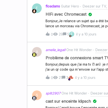
floadams
Guitar Hero
Deezer sur TV, 
F
HIFi avec Chromecast
Bonjour,Je relance un sujet qui a été
lance un morceau via Chromecast, je per
qualité audio sur haute fidélité dans l'
F
29
5
il y a 10 jours
0
qu'en passant par Chromecast ou un ap
d'un autre côté sur la page des appareil
Donc il faut impérativement un de ces a
amelie_legall
One Hit Wonder
Deezer 
enceinte JBL par exemple, il n'y a pas 
A
Problème de connexions smart TV
Bonjour,depuis que j’ai ma tv (1 an) je 
j’ai un qr code qui m'envoie sur l’app s
dessous, et pour ce qui est du code imp
21
3
il y a 10 jours
0
mets le logo de partage d’écran / cast i
split2907
One Hit Wonder
Deezer sur
S
cast sur enceinte klipsch
Bonjour,L'appli trouve l'enceinte mais