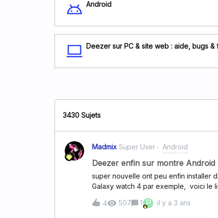
Android
Deezer sur PC & site web : aide, bugs & 
3430 Sujets
Madmix
Super User
Android
Deezer enfin sur montre Android
super nouvelle ont peu enfin installe
Galaxy watch 4 par exemple, voici le l
Deezer. https://support.deezer.com/hc
P
507
1
il y a 3 ans
4
suis très content et je viens d'installe
téléchargements. Génial Amicalement 