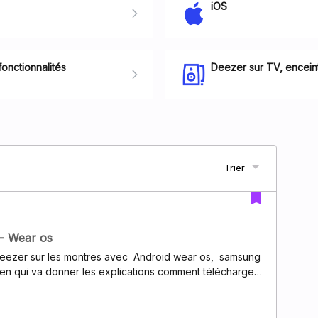
iOS
fonctionnalités
Deezer sur TV, enceint
Trier
 - Wear os
r deezer sur les montres avec Android wear os, samsung
ien qui va donner les explications comment télécharger
/fr/articles/115004423629-Deezer-sur-Android-Wearje
r deezer et je vais commencer les
Madmix super users de l'entraide 🐱😃😃😃Photo de