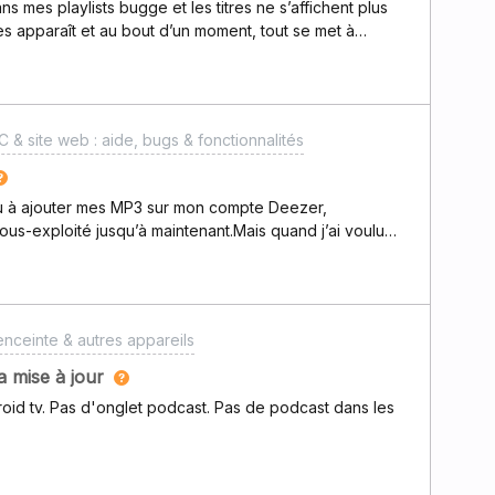
ans mes playlists bugge et les titres ne s’affichent plus
tain comment faire, il vous suffit dans votre navigateur
res apparaît et au bout d’un moment, tout se met à
e mon navigateur”). Ensuite veuille
portable) et sous chrome et FF.Merci par avance pour la
 & site web : aide, bugs & fonctionnalités
u à ajouter mes MP3 sur mon compte Deezer,
ous-exploité jusqu’à maintenant.Mais quand j’ai voulu
bums” de ces MP3, les artistes disparaissent, ne laissant
st pas renseigné. Pourtant sur d’autres plateformes
it bien, même dans la playlist.Je me demandais donc si
 personnes ont pu expérimenter la même situation.Merci
nceinte & autres appareils
a mise à jour
droid tv. Pas d'onglet podcast. Pas de podcast dans les