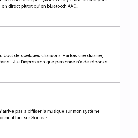
re en direct plutot qu'en bluetooth AAC.…
e au bout de quelques chansons. Parfois une dizaine,
gtaine. J’ai l’impression que personne n’a de réponse.
e n’est plus. Surtout que même le flow « découvertes »
e les deux aussi régulièrement rend l’application très
 ? merci d’avance
d
'arrive pas a diffiser la musique sur mon système
omme il faut sur Sonos ?