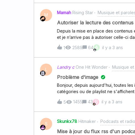
Mamah
Rising Star
Musique et parole
M
Autoriser la lecture des contenus 
Depuis la mise en place des contenus e
et je n’arrive pas à autoriser celle-ci
réponse 😊
A
2589
64
il y a 3 ans
1
Landry c
One Hit Wonder
Musique et
L
Problème d'image
Bonjour, depuis aujourd'hui, toutes les
catégories ou de playlist ne s'affiche
d'avance.
B
1455
43
il y a 3 ans
5
Skunkx78
Hitmaker
Podcasts et radi
S
Mise à jour du flux rss d'un podca