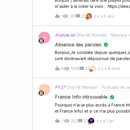
Bonjour j'aimerais faire une playlist pou
m'aider à la créer la voici : https://
361
23
il y a 5 ans
1
Anatole.lst
One Hit Wonder
Musique e
A
Absence des paroles
Bonjour,Je constate depuis quelques j
sont dorénavant dépourvue de paroles.
solution que j’ai trouvé consiste à envo
M
1208
23
il y a 8 mois
8
indiquer le titre ainsi que l’artiste en
du nombre de tires manquant les parole
culotté qu’une offre comprise dans la v
PY37
One Hit Wonder
Podcasts et ra
proposée par Deezer nous oblige à fair
P
trouver une solution convenable ou sa
France Info introuvable
cas. Merci d’avance pour toutes répon
Pourquoi n’ai-je plus accès à France I
et France Info) et si ce n’ai plus possib
1521
23
il y a 1 an
7