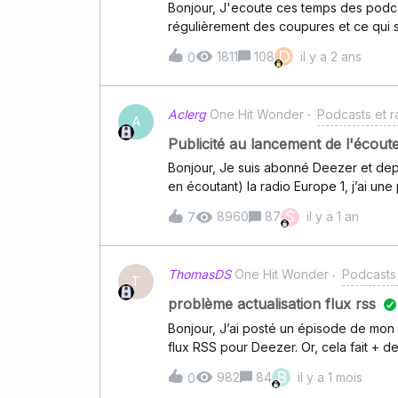
Bonjour, J'ecoute ces temps des podcasts (the minimalists sur un téléphone) et j'ai
régulièrement des coupures et ce qui 
ces podcasts avec un autre appareil et
D
1811
108
il y a 2 ans
0
& operateur sunrise). Comment savoir d
Aclerg
One Hit Wonder
Podcasts et r
A
Publicité au lancement de l'écout
Bonjour, Je suis abonné Deezer et dep
en écoutant) la radio Europe 1, j’ai une
Aclerg
S
8960
87
il y a 1 an
7
ThomasDS
One Hit Wonder
Podcasts 
T
problème actualisation flux rss
Bonjour, J’ai posté un épisode de mon 
flux RSS pour Deezer. Or, cela fait + 
Deezer… Vous pensez qu’il y a un prob
B
982
84
il y a 1 mois
0