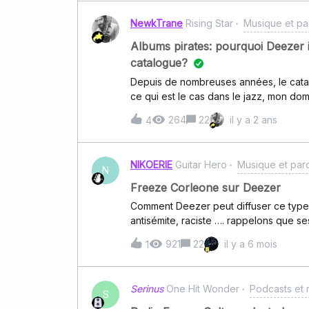
NewkTrane
Rising Star
Musique et pa
Albums pirates: pourquoi Deezer i
catalogue?
Depuis de nombreuses années, le cat
ce qui est le cas dans le jazz, mon dom
genres, à vous de le dire).Cela est préj
264
22
il y a 2 ans
4
utilisateurs, qui peinent parfois à retr
doublonnent (ou plus).Il est facile po
nombre de celles-ci doublonnent et son
NIKOERIE
Guitar Hero
Musique et par
évidente ( pas une complicité ?) enve
N
supprimer ces albums pirates!C’est au
Freeze Corleone sur Deezer
les albums et les playlists...
Comment Deezer peut diffuser ce type 
antisémite, raciste …. rappelons que se
de la liberté d’expression ici !!je re
921
22
il y a 6 mois
1
Serinus
One Hit Wonder
Podcasts et 
S