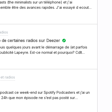
semble être des avances rapides. J'ai essayé d ecouter
 le meme soucis apparaît (enceinte directement sur wifi
 ou vient le problème? Merci!
adios
e de certaines radios sur Deezer
uis quelques jours avant le démarrage de (et parfois
 publicité Lapeyre. Est-ce normal et pourquoi? Cdlt
et radios
podcast ce week-end sur Spotify Podcasters et j’ai un
de 24h que mon épisode ne s’est pas posté sur
lème ou il faut que j’attende ?CordialementClara