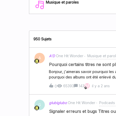
Musique et paroles
950 Sujets
A'D
One Hit Wonder
Musique et paro
A
Pourquoi certains titres ne sont p
Bonjour, j'aimerais savoir pourquoi les
pourquoi des albums ont été enlevé du
M
65393
143
il y a 2 ans
0
glubiglubo
One Hit Wonder
Podcasts 
G
Signaler erreurs et bugs Titres o