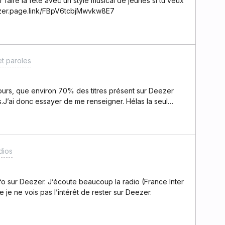
r faire la fête avec un style musical de jeunes si tu veux
deezer.page.link/FBpV6tcbjMwvkw8E7
t paroles
ours, que environ 70% des titres présent sur Deezer
J’ai donc essayer de me renseigner. Hélas la seul
yer un mail à l’organisme qui gère les paroles, et
 joignant les paroles que l’on souhaite. Cependant au vue
s, cela relève de l’impossible.Je trouve cela très
ersion prenium soit absente et que la seul solution
dios
e le travaille nous même.J'écris ici pour espérer
voir si d’autres personnes se trouve dans mon
ses.
nfo sur Deezer. J’écoute beaucoup la radio (France Inter
le je ne vois pas l’intérêt de rester sur Deezer.