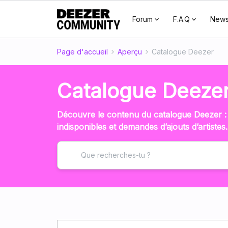
Forum
F.A.Q
New
Page d'accueil
Aperçu
Catalogue Deezer
Catalogue Deeze
Découvre le contenu du catalogue Deezer :
indisponibles et demandes d’ajouts d’artistes.