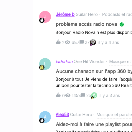
Jérôme b
Guitar Hero
Podcasts et ra
J
problème accés radio nova
Bonjour, Radio Nova n est plus disponi
687
27
il y a 4 ans
2
laderkan
One Hit Wonder
Musique et
L
Aucune chanson sur l'app 360 b
Bonjour à tous!Je viens de faire l’acq
un bon pour tester la techno 360 Realit
compte, utilisé le bon et synchro mon 
A
1458
25
il y a 3 ans
0
dans l’app! A chaque fois que je vais sur
a aucune chanson…Comment puis-je accé
? Merci beaucoup pour votre aide!
Alex53
Guitar Hero
Musique et parole
A
Aidez-moi à faire une playlist pour 