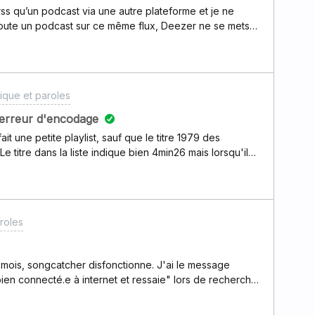
rss qu’un podcast via une autre plateforme et je ne
oute un podcast sur ce même flux, Deezer ne se mets
 mettent parfaitement à jour mais pas Deezer… Avez-vous
ique et paroles
erreur d'encodage
 titre dans la liste indique bien 4min26 mais lorsqu'il
e un bug du player (j'utilise le
re qui est vraiment incomplet. Merci par avance.
roles
mois, songcatcher disfonctionne. J'ai le message
bien connecté.e à internet et ressaie" lors de recherche
rceaux sont pourtant présents sur Deezer et Shazam
 Merci d'avance