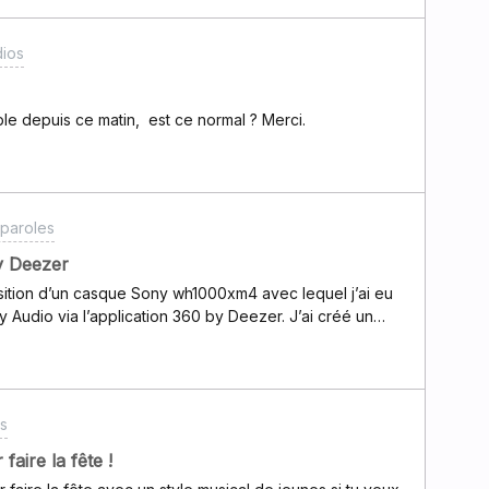
dios
ble depuis ce matin, est ce normal ? Merci.
 paroles
y Deezer
uisition d’un casque Sony wh1000xm4 avec lequel j’ai eu
y Audio via l’application 360 by Deezer. J’ai créé un
casque, mais impossible de trouver la moindre chanson
 une playlist, un album ou un artiste, on me dit qu’il n’y
der à l’ensemble des titres? Qu’est-ce que j’ai loupé
s
faire la fête !