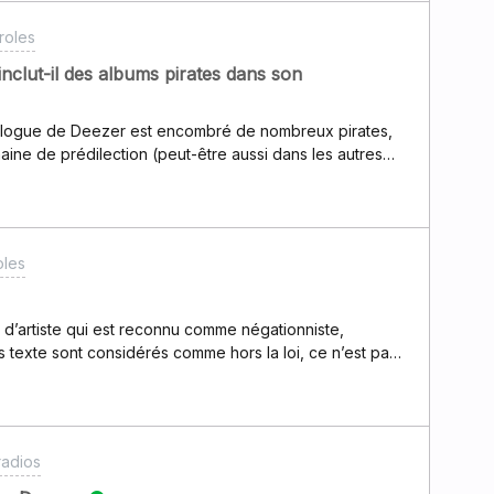
roles
nclut-il des albums pirates dans son
alogue de Deezer est encombré de nombreux pirates,
aine de prédilection (peut-être aussi dans les autres
udiciable pour les artistes et aussi pour nous, les
ouver l’album original dans une jungle de références qui
ur Deezer de se vanter de millions de références quand
t issues du piratage, et il y a une complaisance
oles
rs ces “labels” fantômes.Demandons à Deezer de
ssi facile que de nous supprimer nos commentaires sous
d’artiste qui est reconnu comme négationniste,
s texte sont considérés comme hors la loi, ce n’est pas
mets en question mon abonnement Deezer !
radios