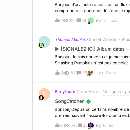
Bonjour, J’ai ajouté récemment un flux 
comprend pas pourquoi dès que je raj
pas à jour.. Les autres plateformes se
L
1221
40
il y a 1 mois
1
une idée ?
Thomas Micolon
One Hit Wonder
Mus
T
▶ [SIGNALEZ ICI] Album datas - 
Bonjour, Je suis nouveau et je me suis fait une petite playlist, sauf que le titre 1979 des
Smashing Pumpkins n'est pas complet. Le
est dans le lecteur la barre d'avancement s'arrete 1min16. Est c
571
36
il y a 2 ans
0
logiciel télécharger sur windows store) ou le tit
Cordialement.
Bi-cylindre
Guitar Hero
Musique et pa
B
SongCatcher
Bonsoir, Depuis un certains nombre de 
d'erreur suivant "assure-toi que tu es 
de morceaux passant en radio. Les mo
545
35
il y a 1 an
5
les retrouvent. Pouvez-vous m'aider.