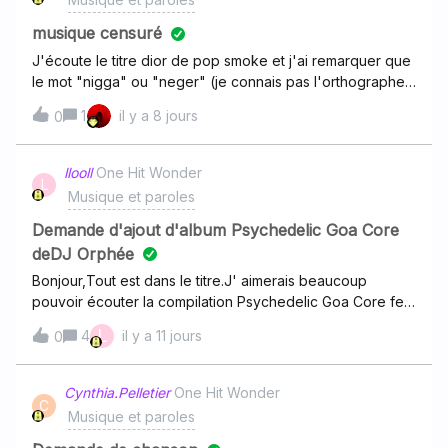
artiste avec ses sons, svp ? Et en profiter pour l’écrire
comme il se doit (PIRI et pas Piri)Pour le moment tout est
musique censuré
là https://www.deezer.com/en/artist/178721647 mais seuls
J'écoute le titre dior de pop smoke et j'ai remarquer que
les éléments suivant sont de lui : albums : Judgement,
le mot "nigga" ou "neger" (je connais pas l'orthographe
Desecration EPs : Resurrection Singles : Illusion, 600, Piri’s
exacte avait disparu sur la musique dezzer alors qu'il est
1
il y a 8 jours
Farm (qui est d’ailleurs un EP ?), Piri’s Farm 2 (idem)
0
tjours dans les parole et sur les autres plateformes,Est ce
Compilations : Featured in : Bloodbath
normal et pourquoi ?
llooll
One Hit Wonder
L
Musique et paroles
Demande d'ajout d'album Psychedelic Goa Core
deDJ Orphée
Bonjour,Tout est dans le titre.J' aimerais beaucoup
pouvoir écouter la compilation Psychedelic Goa Core fe
DJ Orphée sur ma plateforme préférée.Merci
L
4
il y a 11 jours
0
Cynthia.Pelletier
One Hit Wonder
C
Musique et paroles