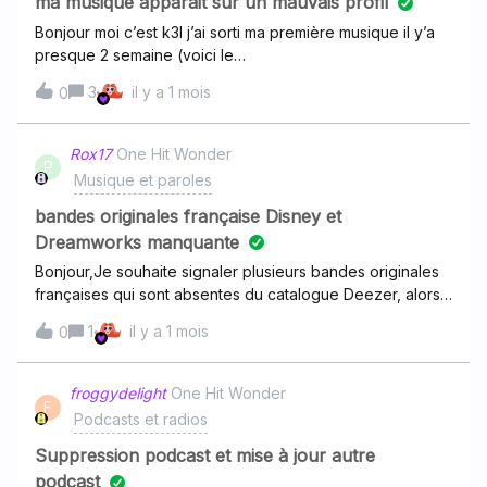
ma musique apparait sur un mauvais profil
charge de ces questions en interne
Bonjour moi c’est k3l j’ai sorti ma première musique il y’a
presque 2 semaine (voici le
lien: https://link.deezer.com/s/33H12Inyx2JJdJHsnOPlM )m
3
il y a 1 mois
0
ais la musique a été associée à un profil déjà existant qui
est celui ci
: https://link.deezer.com/s/33H12IwervTYX9YMPa8HAje
Rox17
One Hit Wonder
R
voudrais savoir comment je pourrais avoir mon propre
Musique et paroles
profil?
bandes originales française Disney et
Dreamworks manquante
Bonjour,Je souhaite signaler plusieurs bandes originales
françaises qui sont absentes du catalogue Deezer, alors
que les versions françaises existent officiellement
1
il y a 1 mois
0
(doublages, DVD et parfois CD).Il serait vraiment
appréciable de pouvoir ajouter les albums ou les
chansons en français de :La Belle et le Clochard 2 :
froggydelight
One Hit Wonder
F
L'Appel de la rue Frère des ours 2 Le Prince d'Égypte
Podcasts et radios
(DreamWorks) La Route d'Eldorado (DreamWorks) La
Ferme se rebelle (Home on the Range)Ces bandes
Suppression podcast et mise à jour autre
originales françaises sont très appréciées et beaucoup
podcast