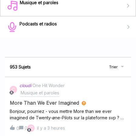
Musique et paroles
Podcasts et radios
953 Sujets
Trier
cloudi
One Hit Wonder
C
Musique et paroles
More Than We Ever Imagined
Bonjour, pourriez - vous mettre More than we ever
imagined de Twenty-øne-Pilots sur la plateforme svp ? 🥰
Toute la communauté l'attend avec impatience ! Merci :)
C
0
il y a 3 heures
0