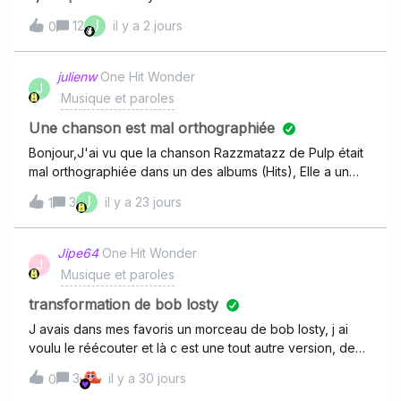
J
12
il y a 2 jours
0
julienw
One Hit Wonder
J
Musique et paroles
Une chanson est mal orthographiée
Bonjour,J'ai vu que la chanson Razzmatazz de Pulp était
mal orthographiée dans un des albums (Hits), Elle a un
“a” en trop… Comment remonter ce souci à Deezer ?
J
3
il y a 23 jours
1
Jipe64
One Hit Wonder
J
Musique et paroles
transformation de bob losty
J avais dans mes favoris un morceau de bob losty, j ai
voulu le réécouter et là c est une tout autre version, de
wax Taylor, une reprise bien transformé. Impossible de
3
il y a 30 jours
0
remettre la main sur l original sur deezer. L album nadine