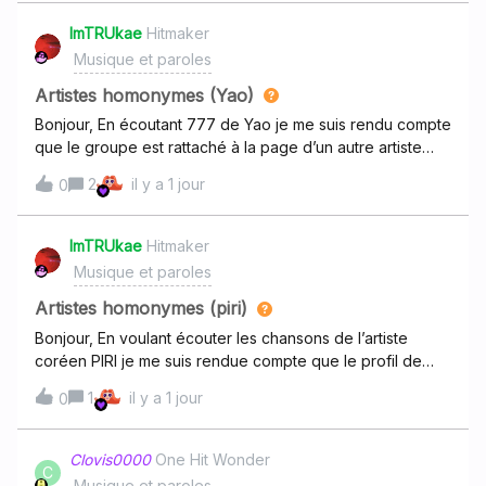
ImTRUkae
Hitmaker
Musique et paroles
Artistes homonymes (Yao)
Bonjour, En écoutant 777 de Yao je me suis rendu compte
que le groupe est rattaché à la page d’un autre artiste
hispanic.Pour le moment, 77 est
2
il y a 1 jour
0
ici https://www.deezer.com/en/artist/533562 mais il
faudrait une page dédié. Yao est un tout nouveau projet,
un super groupe (composé de ook, awitch, paledusk
ImTRUkae
Hitmaker
&amp; chico carlito) Merci !
Musique et paroles
Artistes homonymes (piri)
Bonjour, En voulant écouter les chansons de l’artiste
coréen PIRI je me suis rendue compte que le profil de
l’artiste n’existait pas sur Deezer et que tout ses titres
1
il y a 1 jour
0
avaient été rattachés à un autre artiste portant le même
nom que lui .. Résultat quand on veut écouter ses
musiques on doit chercher lesquelles sont de lui. Est ce
Clovis0000
One Hit Wonder
C
qu’il serait possible de régler cela en lui créant son profil
Musique et paroles