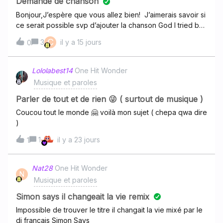
Demande de chanson
Bonjour,J’espère que vous allez bien! J’aimerais savoir si
ce serait possible svp d’ajouter la chanson God I tried but
I fell again de Grace after midnight (Chris Stapelton et
C
3
il y a 15 jours
0
Lauren Daigle) svp?
Lololabest14
One Hit Wonder
Musique et paroles
Parler de tout et de rien 😜 ( surtout de musique )
Coucou tout le monde 🤗 voilà mon sujet ( chepa qwa dire
)
1
il y a 23 jours
1
Nat28
One Hit Wonder
N
Musique et paroles
Simon says il changeait la vie remix
Impossible de trouver le titre il changait la vie mixé par le
dj français Simon Says