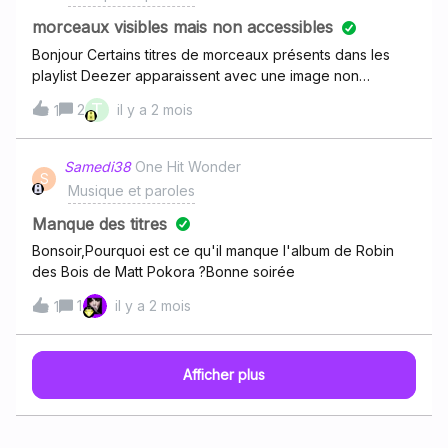
morceaux visibles mais non accessibles
Bonjour Certains titres de morceaux présents dans les
playlist Deezer apparaissent avec une image non
personnalise et ne sont pas "lançables". Une explication ?
T
2
il y a 2 mois
1
Il existe une restriction sur mon abonnement ?
Samedi38
One Hit Wonder
S
Musique et paroles
Manque des titres
Bonsoir,Pourquoi est ce qu'il manque l'album de Robin
des Bois de Matt Pokora ?Bonne soirée
1
il y a 2 mois
1
Afficher plus