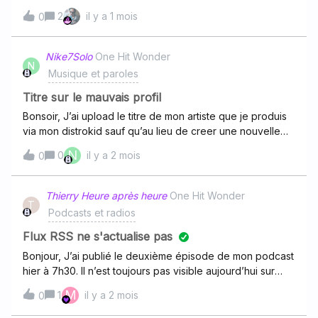
pour un service complet, donc j’aimerais que ce
bien mais est grisé et ne peut pas être lu.J'ai déjà pris les
2
il y a 1 mois
problème soit corrigé rapidement ou qu’on m’explique
0
devants en desinstallant mon app sur mon téléphone et
clairement pourquoi je n’ai pas accès aux
cela n'a rien changé. Quelle autre manipulation est-ce
nouveautés.Merci de votre retour.
que je peux faire ? Cordialement.
Nike7Solo
One Hit Wonder
N
Musique et paroles
Titre sur le mauvais profil
Bonsoir, J’ai upload le titre de mon artiste que je produis
via mon distrokid sauf qu’au lieu de creer une nouvelle
page artiste ca l’a juste upload sur le mauvais profil, Mon
N
0
il y a 2 mois
0
artiste s’appelle JOËN et ca a ete upload sur ce
profil: https://link.deezer.com/s/33tQFFrTy0hf658b5T1Pz
Thierry Heure après heure
One Hit Wonder
T
Podcasts et radios
Flux RSS ne s'actualise pas
Bonjour, J’ai publié le deuxième épisode de mon podcast
hier à 7h30. Il n’est toujours pas visible aujourd’hui sur
Deezer, est-ce que certains d’entre vous ont déjà eu ce
M
1
il y a 2 mois
0
problème ? Problème d’actualisation du flux RSS ? Merci
de votre retour !